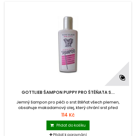
GOTTLIEB ŠAMPON PUPPY PRO ŠTĚŇATA S...
Jemný šampon pro péči o srst štěňat všech plemen,
obsahuje makadamový olej, který chrání srst před
nadměrným maštěním, vytváří ochranný film na srsti i kůži.
114 Kč
Přidat do košíku
Přidat k porovnání