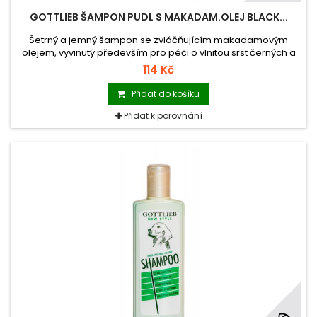
GOTTLIEB ŠAMPON PUDL S MAKADAM.OLEJ BLACK...
Šetrný a jemný šampon se zvláčňujícím makadamovým
olejem, vyvinutý především pro péči o vlnitou srst černých a
stříbrných pudlů.
114 Kč
Přidat do košíku
Přidat k porovnání