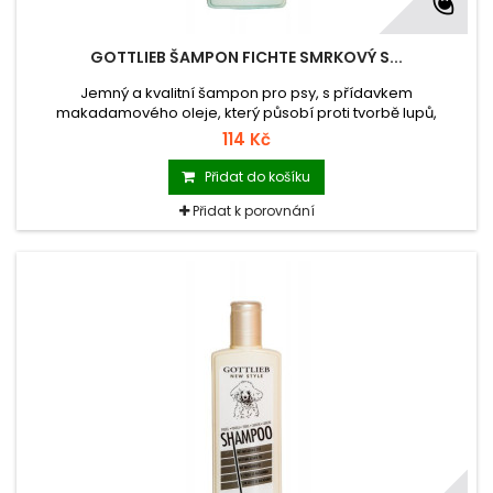
GOTTLIEB ŠAMPON FICHTE SMRKOVÝ S...
Jemný a kvalitní šampon pro psy, s přídavkem
makadamového oleje, který působí proti tvorbě lupů,
příjemně voní (lesní aroma) díky smrkovému extraktu.
114 Kč
Přidat do košíku
Přidat k porovnání