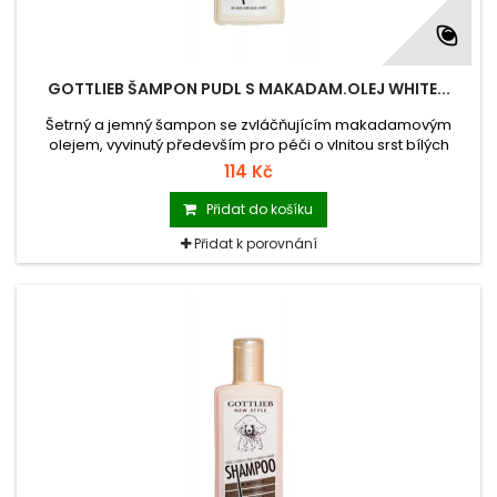
GOTTLIEB ŠAMPON PUDL S MAKADAM.OLEJ WHITE...
Šetrný a jemný šampon se zvláčňujícím makadamovým
olejem, vyvinutý především pro péči o vlnitou srst bílých
pudlů, bišonků a podobných plemen.
114 Kč
Přidat do košíku
Přidat k porovnání