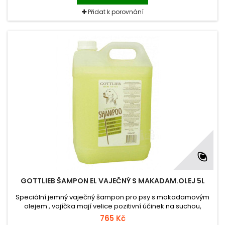
Přidat k porovnání
GOTTLIEB ŠAMPON EL VAJEČNÝ S MAKADAM.OLEJ 5L
Speciální jemný vaječný šampon pro psy s makadamovým
olejem , vajíčka mají velice pozitivní účinek na suchou,
lámavou a vypadávající srst, spolu s makadamovým olejem
765 Kč
dodávají srsti kvalitní výživu, lesk a sílu.