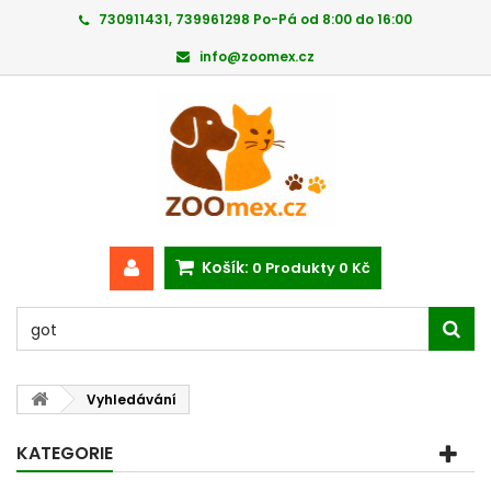
730911431, 739961298 Po-Pá od 8:00 do 16:00
info@zoomex.cz
Košík:
0
Produkty
0 Kč
Vyhledávání
KATEGORIE