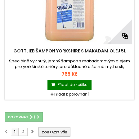
GOTTLIEB ŠAMPON YORKSHIRE S MAKADAM.OLEJ 5L
Speciálně vyvinutý, jemný šampon s makadamovým olejem
pro yorkšírské teriéry, pro důkladné a šetrné mytí srsti,
napomáhá předcházet vzniku lupů.
765 Kč
Přidat do košíku
Přidat k porovnání
POROVNAT (
0
)
1
2
ZOBRAZIT VŠE