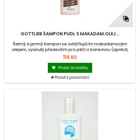
GOTTLIEB ŠAMPON PUDL S MAKADAM.OLEJ...
Šetrný a jemný šampon se zvláčňujícím makadamovým
olejem, vyvinutý především pro péči o barevnou (aprikot,
hnědou) vlnitou srst pudlů a podobných plemen.
114 Kč
Přidat do košíku
Přidat k porovnání