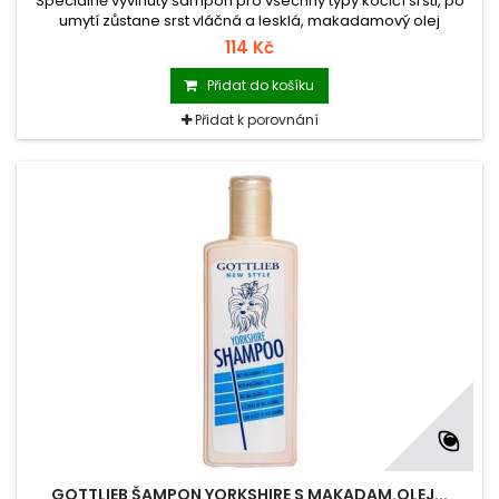
Speciálně vyvinutý šampon pro všechny typy kočičí srsti, po
umytí zůstane srst vláčná a lesklá, makadamový olej
zvláčňuje pokožku, z níž pak může vyrůstat kvalitní hebká srst,
114 Kč
která se necuchá ani neláme.
Přidat do košíku
Přidat k porovnání
GOTTLIEB ŠAMPON YORKSHIRE S MAKADAM.OLEJ...