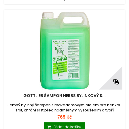
GOTTLIEB ŠAMPON HERBS BYLINKOVÝ S...
Jemný bylinný šampon s makadamovým olejem pro hebkou
srst, chrání srst před nadměrným vysoušením a tvoří
ochranný film na kůži, určený pro všechna psí plemena a stáří
765 Kč
psů.
Přidat do košíku