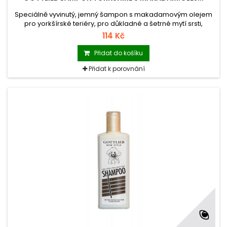
Speciálně vyvinutý, jemný šampon s makadamovým olejem
pro yorkšírské teriéry, pro důkladné a šetrné mytí srsti,
napomáhá předcházet vzniku lupů.
114 Kč
Přidat do košíku
Přidat k porovnání