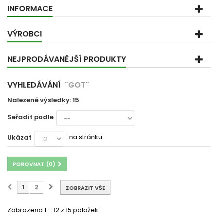
INFORMACE
VÝROBCI
NEJPRODÁVANĚJŠÍ PRODUKTY
VYHLEDÁVÁNÍ
"GOT"
Nalezené výsledky: 15
Seřadit podle
na stránku
Ukázat
POROVNAT (
0
)
1
2
ZOBRAZIT VŠE
Zobrazeno 1 – 12 z 15 položek