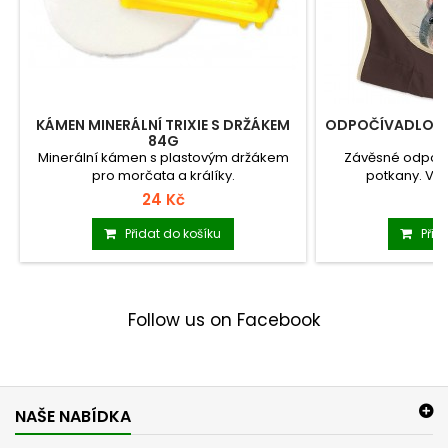
KÁMEN MINERÁLNÍ TRIXIE S DRŽÁKEM
ODPOČÍVADLO TR
84G
Minerální kámen s plastovým držákem
Závěsné odpočí
pro morčata a králíky.
potkany. Veli
24 Kč
9
Přidat do košíku
Přid
Follow us on Facebook
NAŠE NABÍDKA