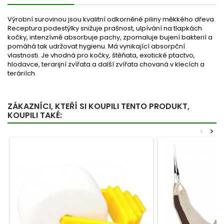
Výrobní surovinou jsou kvalitní odkorněné piliny měkkého dřeva.
Receptura podestýlky snižuje prašnost, ulpívání na tlapkách
kočky, intenzívně absorbuje pachy, zpomaluje bujení bakterií a
pomáhá tak udržovat hygienu. Má vynikající absorpční
vlastnosti. Je vhodná pro kočky, štěňata, exotické ptactvo,
hlodavce, terarijní zvířata a další zvířata chovaná v klecích a
teráriích.
ZÁKAZNÍCI, KTEŘÍ SI KOUPILI TENTO PRODUKT,
KOUPILI TAKÉ:
<
>