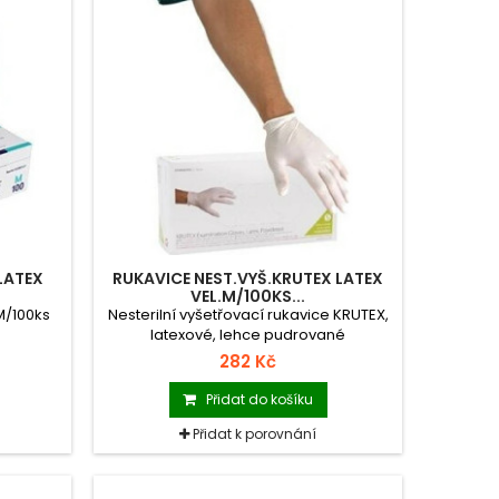
LATEX
RUKAVICE NEST.VYŠ.KRUTEX LATEX
VEL.M/100KS...
M/100ks
Nesterilní vyšetřovací rukavice KRUTEX,
latexové, lehce pudrované
282 Kč
Přidat do košíku
Přidat k porovnání