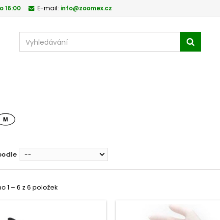
o 16:00
E-mail:
info@zoomex.cz
podle
--
 1 – 6 z 6 položek