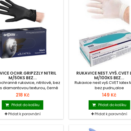
VICE OCHR.GRIPZZLY NITRIL
RUKAVICE NEST.VYŠ.CVET 
M/50KS BEZ...
M/100KS BEZ...
 ochranné rukavice, nitrilové, bez
Rukavice nest.vyš.CVET latex 
 s diamantovou texturou, černé
bez pudru,aloe
218 Kč
149 Kč
Přidat do košíku
Přidat do košíku
Přidat k porovnání
Přidat k porovnání