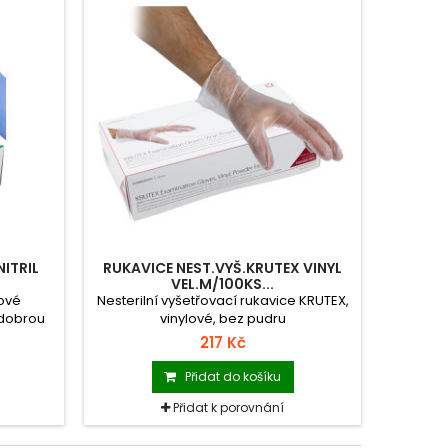
NITRIL
RUKAVICE NEST.VYŠ.KRUTEX VINYL
VEL.M/100KS...
lové
Nesterilní vyšetřovací rukavice KRUTEX,
 dobrou
vinylové, bez pudru
sti M,
217 Kč
ergií na
Přidat do košíku
Přidat k porovnání