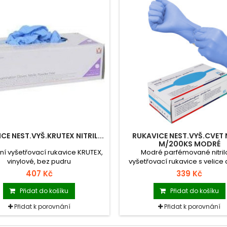
CE NEST.VYŠ.KRUTEX NITRIL...
RUKAVICE NEST.VYŠ.CVET 
M/200KS MODRÉ
lní vyšetřovací rukavice KRUTEX,
Modré parfémované nitri
vinylové, bez pudru
vyšetřovací rukavice s velice
ochrannou bariérou ve veliko
407 Kč
339 Kč
vhodné zejména pro osoby s al
latex.
Přidat do košíku
Přidat do košíku
Přidat k porovnání
Přidat k porovnání