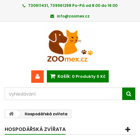
730911431, 739961298 Po-Pá od 8:00 do 16:00
info@zoomex.cz
Košík:
0
Produkty
0 Kč
Hospodářská zvířata
HOSPODÁŘSKÁ ZVÍŘATA