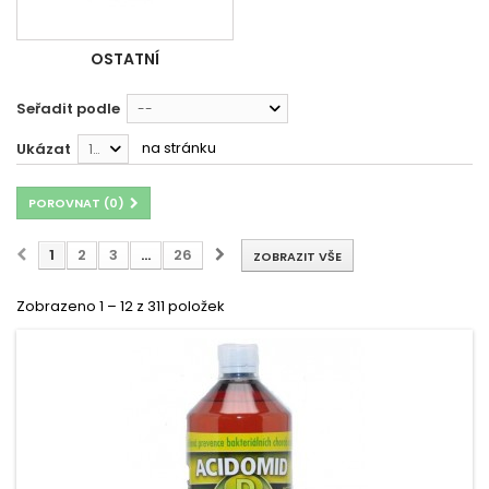
OSTATNÍ
Seřadit podle
--
na stránku
Ukázat
12
POROVNAT (
0
)
1
2
3
...
26
ZOBRAZIT VŠE
Zobrazeno 1 – 12 z 311 položek