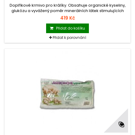
Doplňkové krmivo pro králíky. Obsahuje organické kyseliny,
glukózu a vyvážený poměr minerálních látek stimulujících
metabolismus a zvyšujících imunitu organismu.Také zvyšuje
419 Kč
odolnost proti kokcidióze.
Přidat do košíku
Přidat k porovnání