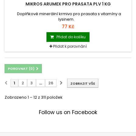
MIKROS ARUMEX PRO PRASATA PLV 1 KG
Doplňkové minerální krmivo pro prasata s vitamíny a
lysinem.
77 Kč
Přidat do košíku
Přidat k porovnání
POROVNAT (
0
)
1
2
3
...
26
ZOBRAZIT VŠE
Zobrazeno 1 – 12 z 311 položek
Follow us on Facebook