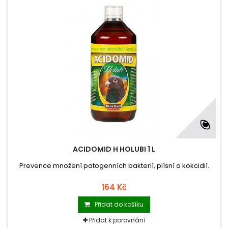
ACIDOMID H HOLUBI 1 L
Prevence množení patogenních bakterií, plísní a kokcidií.
164 Kč
Přidat do košíku
Přidat k porovnání