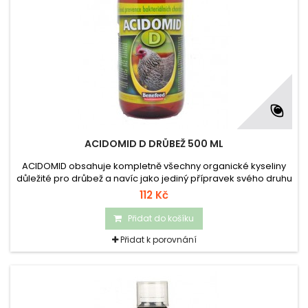
ACIDOMID D DRŮBEŽ 500 ML
ACIDOMID obsahuje kompletně všechny organické kyseliny
důležité pro drůbež a navíc jako jediný přípravek svého druhu
na trhu glukózu a vyvážený poměr minerálních látek
112 Kč
stimulujících metabolismus a zvyšujících imunitu organismu.
Přidat do košíku
Přidat k porovnání