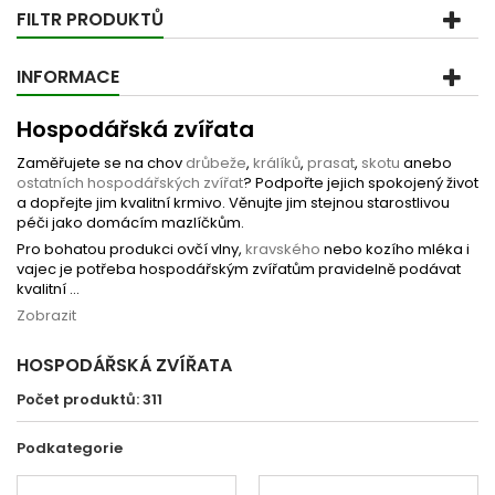
FILTR PRODUKTŮ
INFORMACE
Hospodářská zvířata
Zaměřujete se na chov
drůbeže
,
králíků
,
prasat
,
skotu
anebo
ostatních hospodářských zvířat
? Podpořte jejich spokojený život
a dopřejte jim kvalitní krmivo. Věnujte jim stejnou starostlivou
péči jako domácím mazlíčkům.
Pro bohatou produkci ovčí vlny,
kravského
nebo kozího mléka i
vajec je potřeba hospodářským zvířatům pravidelně podávat
kvalitní ...
Zobrazit
HOSPODÁŘSKÁ ZVÍŘATA
Počet produktů: 311
Podkategorie