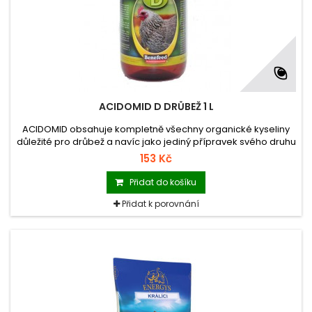
ACIDOMID D DRŮBEŽ 1 L
ACIDOMID obsahuje kompletně všechny organické kyseliny
důležité pro drůbež a navíc jako jediný přípravek svého druhu
na trhu glukózu a vyvážený poměr minerálních látek
153 Kč
stimulujících metabolismus a zvyšujících imunitu organismu.
Přidat do košíku
Přidat k porovnání