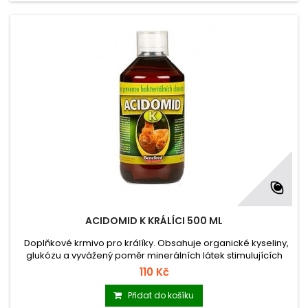
ACIDOMID K KRÁLÍCI 500 ML
Doplňkové krmivo pro králíky. Obsahuje organické kyseliny,
glukózu a vyvážený poměr minerálních látek stimulujících
metabolismus a zvyšujících imunitu organismu.Také zvyšuje
110 Kč
odolnost proti kokcidióze.
Přidat do košíku