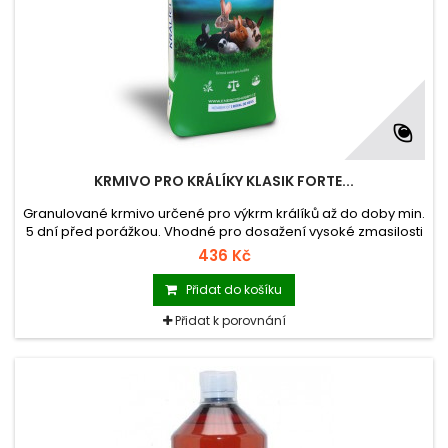
KRMIVO PRO KRÁLÍKY KLASIK FORTE...
Granulované krmivo určené pro výkrm králíků až do doby min.
5 dní před porážkou. Vhodné pro dosažení vysoké zmasilosti
a výborného zdravotního stavu. Díky obsahu kokcidiostatika
436 Kč
snižuje mortalitu zvířat.
Přidat do košíku
Přidat k porovnání