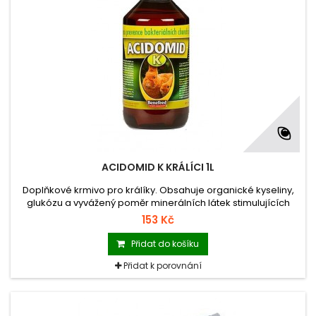
ACIDOMID K KRÁLÍCI 1L
Doplňkové krmivo pro králíky. Obsahuje organické kyseliny,
glukózu a vyvážený poměr minerálních látek stimulujících
metabolismus a zvyšujících imunitu organismu.Také zvyšuje
153 Kč
odolnost proti kokcidióze.
Přidat do košíku
Přidat k porovnání