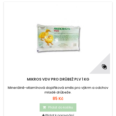
MIKROS VDV PRO DRŮBEŽ PLV 1 KG
Minerálně-vitamínová doplňková směs pro výkrm a odchov
mladé drůbeže.
85 Kč
Přidat do košíku
Přidat k porovnání