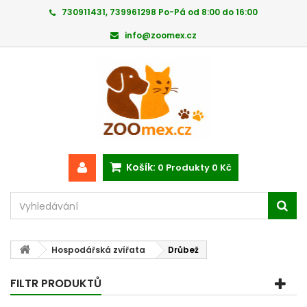
730911431, 739961298 Po-Pá od 8:00 do 16:00
info@zoomex.cz
Košík:
0
Produkty
0 Kč
Hospodářská zvířata
Drůbež
FILTR PRODUKTŮ