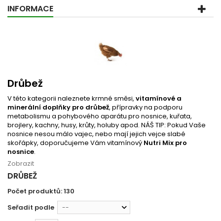
INFORMACE
Drůbež
V této kategorii naleznete krmné směsi,
vitamínové a
minerální doplňky pro drůbež
, přípravky na podporu
metabolismu a pohybového aparátu pro nosnice, kuřata,
brojlery, kachny, husy, krůty, holuby apod. NÁŠ TIP: Pokud Vaše
nosnice nesou málo vajec, nebo mají jejich vejce slabé
skořápky, doporučujeme Vám vitamínový
Nutri Mix pro
nosnice
.
Zobrazit
DRŮBEŽ
Počet produktů: 130
Seřadit podle
--