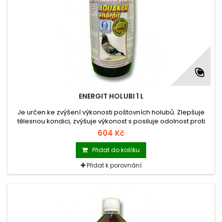
ENERGIT HOLUBI 1 L
Je určen ke zvýšení výkonosti poštovních holubů. Zlepšuje
tělesnou kondici, zvýšuje výkonost s posiluje odolnost proti
stresu.
604 Kč
Přidat do košíku
Přidat k porovnání