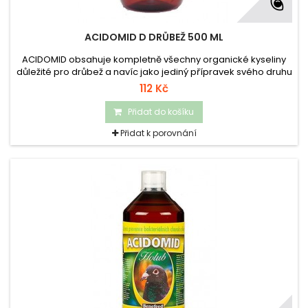
ACIDOMID D DRŮBEŽ 500 ML
ACIDOMID obsahuje kompletně všechny organické kyseliny
důležité pro drůbež a navíc jako jediný přípravek svého druhu
na trhu glukózu a vyvážený poměr minerálních látek
112 Kč
stimulujících metabolismus a zvyšujících imunitu organismu.
Přidat do košíku
Přidat k porovnání