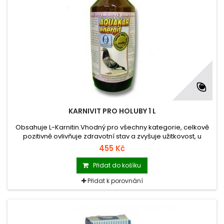
KARNIVIT PRO HOLUBY 1 L
Obsahuje L-Karnitin.Vhodný pro všechny kategorie, celkově
pozitivně ovlivňuje zdravotní stav a zvyšuje užitkovost, u
mladých ovlivňuje růst.
455 Kč
Přidat do košíku
Přidat k porovnání