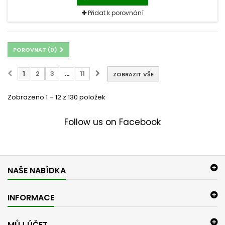
Přidat k porovnání
POROVNAT (
0
)
1
2
3
...
11
ZOBRAZIT VŠE
Zobrazeno 1 – 12 z 130 položek
Follow us on Facebook
NAŠE NABÍDKA
INFORMACE
MŮJ ÚČET