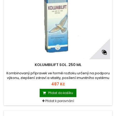
KOLUMBILIFT SOL. 250 ML
Kombinovaný přípravek ve formě roztoku určený na podporu
výkonu, zlepšení zdraví a vitality, posílení imunitního systému
závodních holubů.
487 Kč
Přidat do košíku
Přidat k porovnání