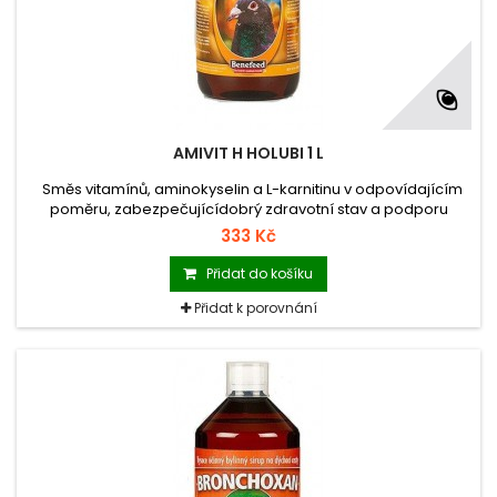
AMIVIT H HOLUBI 1 L
Směs vitamínů, aminokyselin a L-karnitinu v odpovídajícím
poměru, zabezpečujícídobrý zdravotní stav a podporu
funkce imunitního systému a zvýšení využitelnosti vitamínů
333 Kč
rozpustných v tucích ze stravy.
Přidat do košíku
Přidat k porovnání