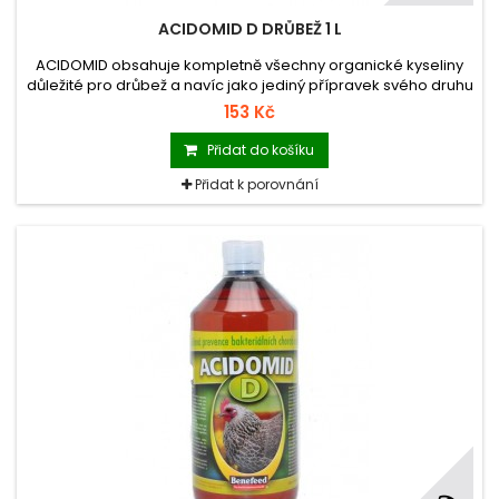
ACIDOMID D DRŮBEŽ 1 L
ACIDOMID obsahuje kompletně všechny organické kyseliny
důležité pro drůbež a navíc jako jediný přípravek svého druhu
na trhu glukózu a vyvážený poměr minerálních látek
153 Kč
stimulujících metabolismus a zvyšujících imunitu organismu.
Přidat do košíku
Přidat k porovnání