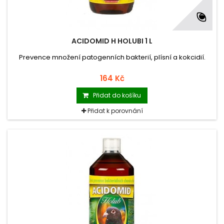
ACIDOMID H HOLUBI 1 L
Prevence množení patogenních bakterií, plísní a kokcidií.
164 Kč
Přidat do košíku
Přidat k porovnání