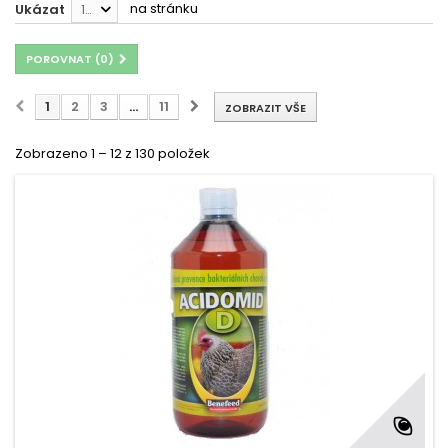
na stránku
Ukázat
12
POROVNAT (
0
)
1
2
3
...
11
ZOBRAZIT VŠE
Zobrazeno 1 – 12 z 130 položek