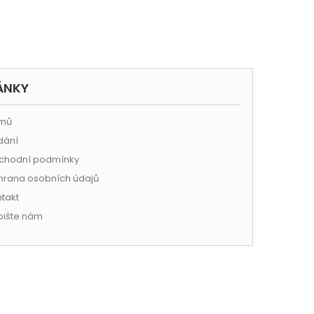
ÁNKY
mů
dání
hodní podmínky
rana osobních údajů
takt
ište nám