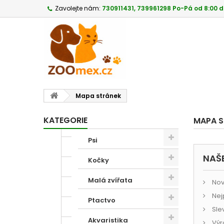
Zavolejte nám:
730911431, 739961298 Po-Pá od 8:00 d
Mapa stránek
KATEGORIE
MAPA S
Psi
NAŠ
Kočky
Malá zvířata
Nov
Nej
Ptactvo
Sle
Akvaristika
Výr