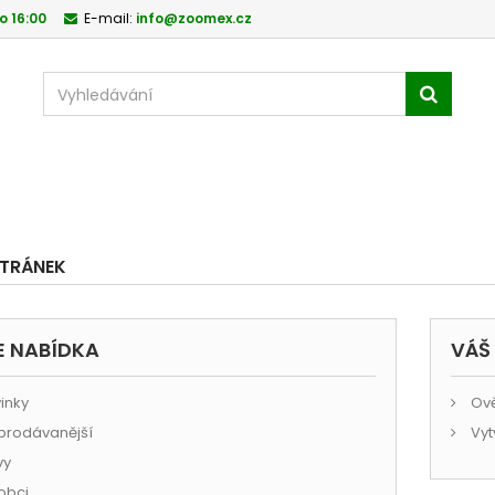
o 16:00
E-mail:
info@zoomex.cz
TRÁNEK
E NABÍDKA
VÁŠ
inky
Ově
prodávanější
Vyt
vy
obci