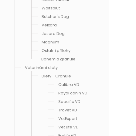
Wolfsblut
Butcher's Dog
Velxara
Josera Dog
Magnum
Ostatní přílohy
Bohemia granule
Veterinární diety
Diety - Granule
Calibra VD
Royal canin VD
Specific VD
Trovet VD
VetExpert
Vet Life VD
Fortify VD