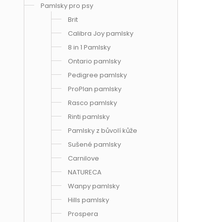
Pamlsky pro psy
Brit
Calibra Joy pamlsky
8 in 1 Pamlsky
Ontario pamlsky
Pedigree pamlsky
ProPlan pamlsky
Rasco pamlsky
Rinti pamlsky
Pamlsky z bůvolí kůže
Sušené pamlsky
Carnilove
NATURECA
Wanpy pamlsky
Hills pamlsky
Prospera