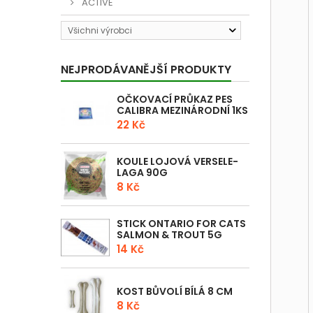
ACTIVE
Všichni výrobci
NEJPRODÁVANĚJŠÍ PRODUKTY
OČKOVACÍ PRŮKAZ PES
CALIBRA MEZINÁRODNÍ 1KS
22 Kč
KOULE LOJOVÁ VERSELE-
LAGA 90G
8 Kč
STICK ONTARIO FOR CATS
SALMON & TROUT 5G
14 Kč
KOST BŮVOLÍ BÍLÁ 8 CM
8 Kč