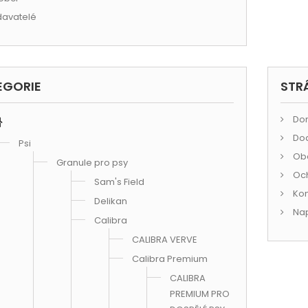
avatelé
EGORIE
STR
Do
Do
Psi
Obc
Granule pro psy
Och
Sam's Field
Kon
Delikan
Nap
Calibra
CALIBRA VERVE
Calibra Premium
CALIBRA
PREMIUM PRO