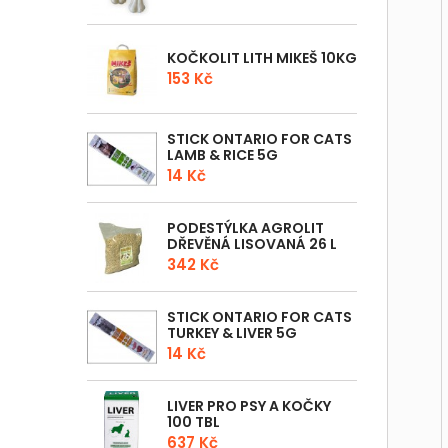
KOČKOLIT LITH MIKEŠ 10KG
153 Kč
STICK ONTARIO FOR CATS
LAMB & RICE 5G
14 Kč
PODESTÝLKA AGROLIT
DŘEVĚNÁ LISOVANÁ 26 L
342 Kč
STICK ONTARIO FOR CATS
TURKEY & LIVER 5G
14 Kč
LIVER PRO PSY A KOČKY
100 TBL
637 Kč