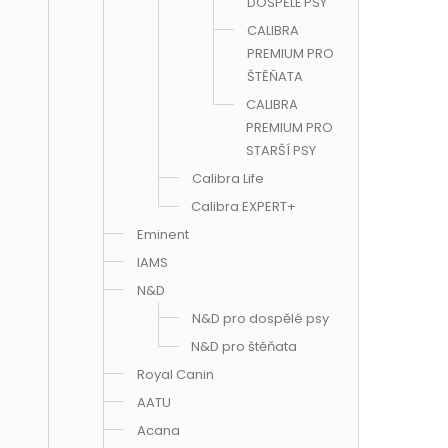
DOSPĚLÉ PSY
CALIBRA
PREMIUM PRO
ŠTĚŇATA
CALIBRA
PREMIUM PRO
STARŠÍ PSY
Calibra Life
Calibra EXPERT+
Eminent
IAMS
N&D
N&D pro dospělé psy
N&D pro štěňata
Royal Canin
AATU
Acana