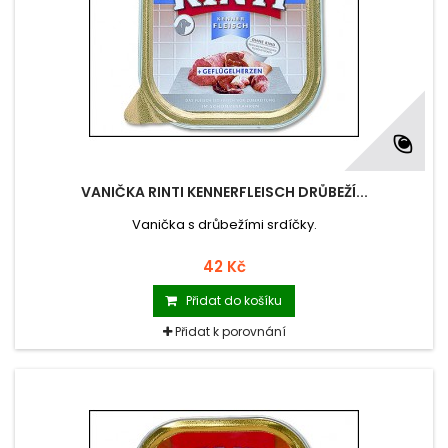
VANIČKA RINTI KENNERFLEISCH DRŮBEŽÍ...
Vanička s drůbežími srdíčky.
42 Kč
Přidat do košíku
Přidat k porovnání