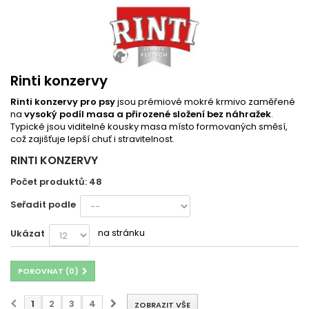
Rinti konzervy
Rinti konzervy pro psy
jsou prémiové mokré krmivo zaměřené
na
vysoký podíl masa a přirozené složení bez náhražek
.
Typické jsou viditelné kousky masa místo formovaných směsí,
což zajišťuje lepší chuť i stravitelnost.
RINTI KONZERVY
Počet produktů: 48
Seřadit podle
na stránku
Ukázat
POROVNAT (
0
)
1
2
3
4
ZOBRAZIT VŠE