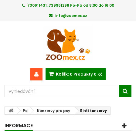
730911431, 739961298 Po-Pá od 8:00 do 16:00
info@zoomex.cz
Košík:
0
Produkty
0 Kč
Psi
Konzervy pro psy
Rinti konzervy
INFORMACE