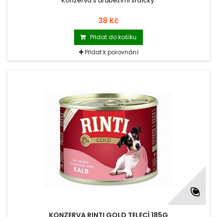
Konzerva s drůbežími srdíčky.
38 Kč
Přidat do košíku
Přidat k porovnání
KONZERVA RINTI GOLD TELECÍ 185G