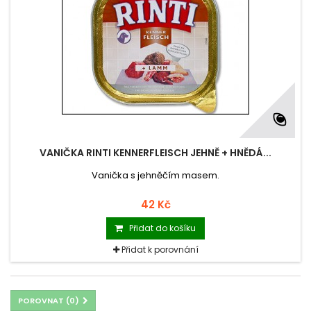
VANIČKA RINTI KENNERFLEISCH JEHNĚ + HNĚDÁ...
Vanička s jehněčím masem.
42 Kč
Přidat do košíku
Přidat k porovnání
POROVNAT (
0
)