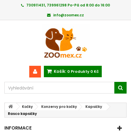
730911431, 739961298 Po-Pá od 8:00 do 16:00
info@zoomex.cz
Košík:
0
Produkty
0 Kč
Kočky
Konzervy pro kočky
Kapsičky
Rasco kapsičky
INFORMACE