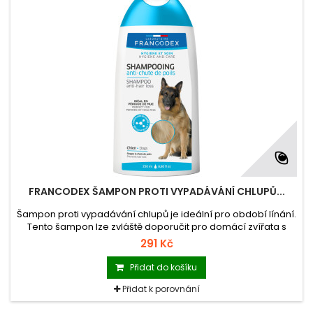
FRANCODEX ŠAMPON PROTI VYPADÁVÁNÍ CHLUPŮ...
Šampon proti vypadávání chlupů je ideální pro období línání.
Tento šampon lze zvláště doporučit pro domácí zvířata s
problémy se srstí. pH produktu je neutrální, a proto nedráždí
291 Kč
ani citlivou pokožku a udržuje její přirozenou hladinu
hydratace.
Přidat do košíku
Přidat k porovnání