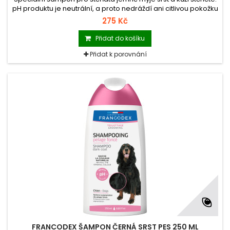
pH produktu je neutrální, a proto nedráždí ani citlivou pokožku
a udržuje její přirozenou hladinu hydratace.
275 Kč
Přidat do košíku
Přidat k porovnání
FRANCODEX ŠAMPON ČERNÁ SRST PES 250 ML