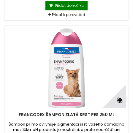
hydratace.
Přidat do košíku
Přidat k porovnání
FRANCODEX ŠAMPON ZLATÁ SRST PES 250 ML
Šampon přímo ovlivňuje pigmentaci srsti vašeho domácího
mazlíčka. pH produktu je neutrální, a proto nedráždí ani