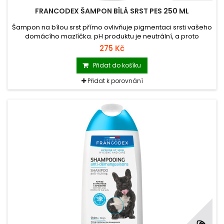
FRANCODEX ŠAMPON BÍLÁ SRST PES 250 ML
Šampon na bílou srst přímo ovlivňuje pigmentaci srsti vašeho
domácího mazlíčka. pH produktu je neutrální, a proto
nedráždí ani citlivou pokožku a udržuje její přirozenou hladinu
275 Kč
hydratace.
Přidat do košíku
Přidat k porovnání