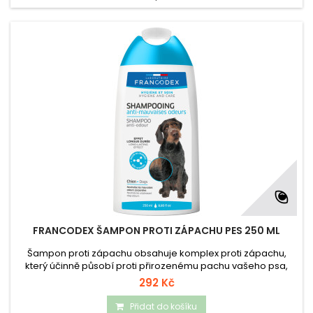
FRANCODEX ŠAMPON PROTI ZÁPACHU PES 250 ML
Šampon proti zápachu obsahuje komplex proti zápachu,
který účinně působí proti přirozenému pachu vašeho psa,
včetně zápachu mokrého psa. pH produktu je neutrální, a
292 Kč
proto nedráždí ani citlivou pokožku a udržuje její přirozenou
hladinu hydratace.
Přidat do košíku