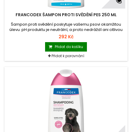
FRANCODEX ŠAMPON PROTI SVĚDĚNÍ PES 250 ML
Šampon proti svědění poskytuje vašemu psovi okamžitou
úlevu. pH produktu je neutrální, a proto nedráždí ani citlivou
pokožku a udržuje její přirozenou hladinu hydratace.
292 Kč
Přidat do košíku
Přidat k porovnání