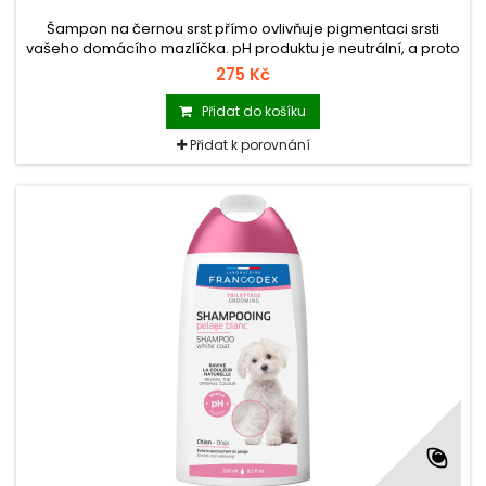
Šampon na černou srst přímo ovlivňuje pigmentaci srsti
vašeho domácího mazlíčka. pH produktu je neutrální, a proto
nedráždí ani citlivou pokožku a udržuje její přirozenou hladinu
275 Kč
hydratace.
Přidat do košíku
Přidat k porovnání