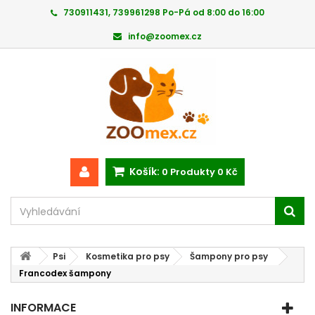
730911431, 739961298 Po-Pá od 8:00 do 16:00
info@zoomex.cz
Košík:
0
Produkty
0 Kč
Psi
Kosmetika pro psy
Šampony pro psy
Francodex šampony
INFORMACE