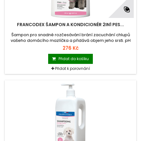
FRANCODEX ŠAMPON A KONDICIONÉR 2IN1 PES...
Šampon pro snadné rozčesávání brání zacuchání chlupů
vašeho domácího mazlíčka a přidává objem jeho srsti. pH
produktu je neutrální, a proto nedráždí ani citlivou pokožku a
276 Kč
udržuje její přirozenou hladinu hydratace.
Přidat do košíku
Přidat k porovnání