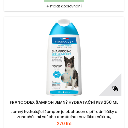
Přidat k porovnání
FRANCODEX ŠAMPON JEMNÝ HYDRATAČNÍ PES 250 ML
Jemný hydratující šampon je obohacen o přírodní látky a
zanechá srst vašeho domácího mazlíčka měkkou,
hedvábnou a lesklou.pH produktu je neutrální, a proto
270 Kč
nedráždí ani citlivou pokožku a udržuje její přirozenou hladinu