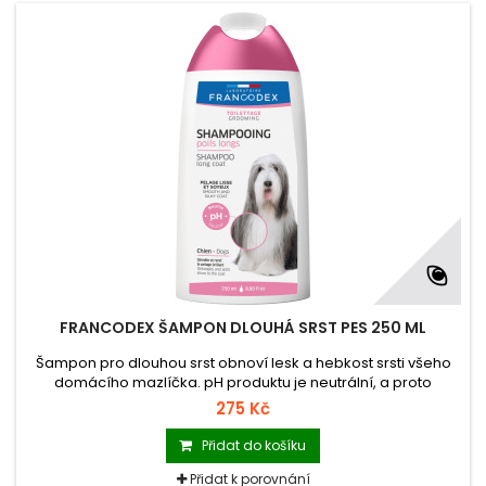
FRANCODEX ŠAMPON DLOUHÁ SRST PES 250 ML
Šampon pro dlouhou srst obnoví lesk a hebkost srsti všeho
domácího mazlíčka. pH produktu je neutrální, a proto
nedráždí ani citlivou pokožku a udržuje její přirozenou hladinu
275 Kč
hydratace.
Přidat do košíku
Přidat k porovnání