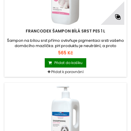
FRANCODEX ŠAMPON BÍLÁ SRST PES 1 L
Šampon na bílou srst přímo ovlivňuje pigmentaci srsti vašeho
domácího mazlíčka. pH produktu je neutrální, a proto
nedráždí ani citlivou pokožku a udržuje její přirozenou hladinu
565 Kč
hydratace.
Přidat do košíku
Přidat k porovnání