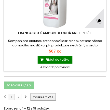
FRANCODEX ŠAMPON DLOUHÁ SRST PES 1 L
Šampon pro dlouhou srst obnoví lesk a hebkost srsti všeho
domácího mazlíčka. pH produktu je neutrální, a proto
nedráždí ani citlivou pokožku a udržuje její přirozenou hladinu
567 Kč
hydratace.
Přidat do košíku
Přidat k porovnání
POROVNAT (
0
)
1
2
ZOBRAZIT VŠE
Zobrazeno 1 – 12 z 18 položek