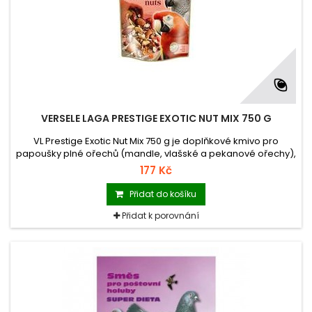
VERSELE LAGA PRESTIGE EXOTIC NUT MIX 750 G
VL Prestige Exotic Nut Mix 750 g je doplňkové kmivo pro
papoušky plné ořechů (mandle, vlašské a pekanové ořechy),
zrnin a semen a ovoce.
177 Kč
Přidat do košíku
Přidat k porovnání