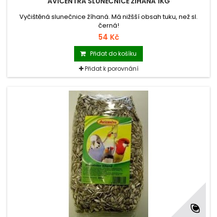
AVICENTRA SLUNEČNICE ŽÍHANÁ 1KG
Vyčištěná slunečnice žíhaná. Má nižšší obsah tuku, než sl.
černá!
54 Kč
Přidat do košíku
Přidat k porovnání