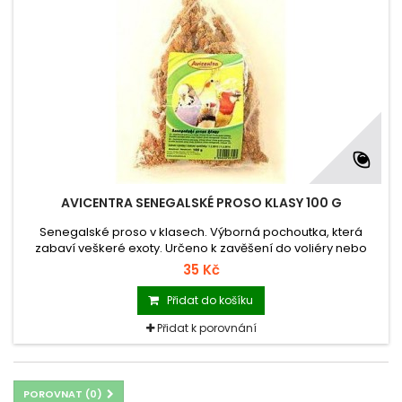
AVICENTRA SENEGALSKÉ PROSO KLASY 100 G
Senegalské proso v klasech. Výborná pochoutka, která
zabaví veškeré exoty. Určeno k zavěšení do voliéry nebo
klece.
35 Kč
Přidat do košíku
Přidat k porovnání
POROVNAT (
0
)