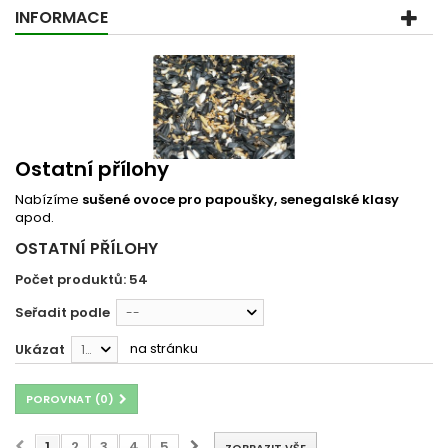
INFORMACE
Ostatní přílohy
Nabízíme
sušené ovoce pro papoušky,
senegalské klasy
apod.
OSTATNÍ PŘÍLOHY
Počet produktů: 54
Seřadit podle
--
na stránku
Ukázat
12
POROVNAT (
0
)
1
2
3
4
5