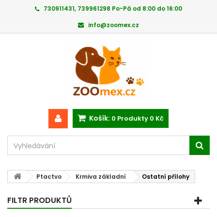
730911431, 739961298 Po-Pá od 8:00 do 16:00
info@zoomex.cz
Košík:
0
Produkty
0 Kč
Ptactvo
Krmiva základní
Ostatní přílohy
FILTR PRODUKTŮ