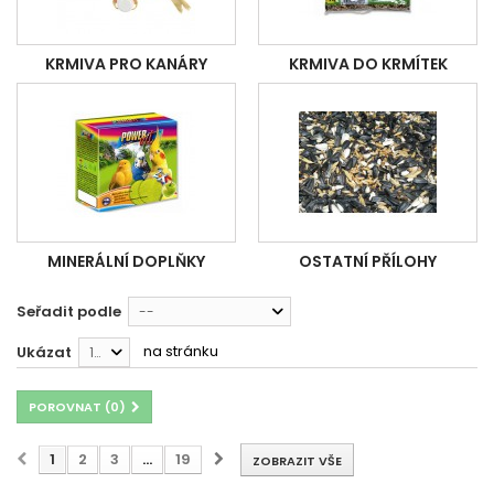
KRMIVA PRO KANÁRY
KRMIVA DO KRMÍTEK
MINERÁLNÍ DOPLŇKY
OSTATNÍ PŘÍLOHY
Seřadit podle
--
na stránku
Ukázat
12
POROVNAT (
0
)
1
2
3
...
19
ZOBRAZIT VŠE