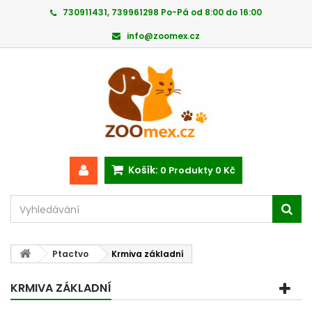
730911431, 739961298 Po-Pá od 8:00 do 16:00
info@zoomex.cz
Košík:
0
Produkty
0 Kč
Ptactvo
Krmiva základní
KRMIVA ZÁKLADNÍ