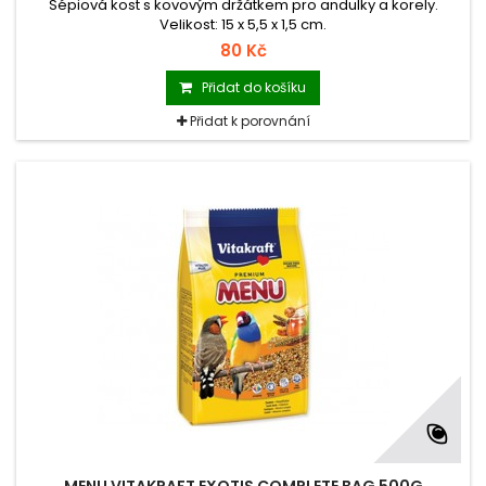
Sépiová kost s kovovým držátkem pro andulky a korely.
Velikost: 15 x 5,5 x 1,5 cm.
80 Kč
Přidat do košíku
Přidat k porovnání