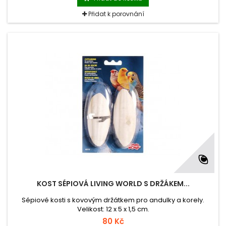
Přidat k porovnání
KOST SÉPIOVÁ LIVING WORLD S DRŽÁKEM...
Sépiové kosti s kovovým držátkem pro andulky a korely.
Velikost: 12 x 5 x 1,5 cm.
80 Kč