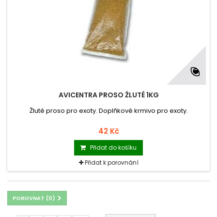
AVICENTRA PROSO ŽLUTÉ 1KG
Žluté proso pro exoty. Doplňkové krmivo pro exoty.
42 Kč
Přidat do košíku
Přidat k porovnání
POROVNAT (
0
)