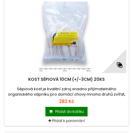
KOST SÉPIOVÁ 10CM (+/-3CM) 20KS
Sépiová kost je kvalitní zdroj snadno přijímatelného
organického vápníku pro domácí chovy mnoha druhů zvířat,
obzvláště pro papoušky, želvy, ještěry, hlemýždě.
282 Kč
Přidat do košíku
Přidat k porovnání