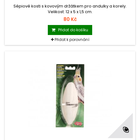
Sépiové kosti s kovovým držátkem pro andulky a korely.
Velikost: 12 x 5 x 1,5 cm.
80 Kč
Přidat do košíku
Přidat k porovnání