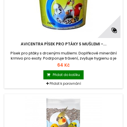
AVICENTRA PÍSEK PRO PTÁKY S MUŠLEMI -...
Písek pro ptáky s drcenými mušlemi. Doplňkové minerální
krmivo pro exoty. Podrporuje trávení, zvyšuje hygienu a je
zdrojem důležitých minerálních látek.
64 Kč
Přidat do košíku
Přidat k porovnání