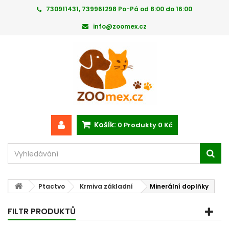
730911431, 739961298 Po-Pá od 8:00 do 16:00
info@zoomex.cz
Košík:
0
Produkty
0 Kč
Ptactvo
Krmiva základní
Minerální doplňky
FILTR PRODUKTŮ