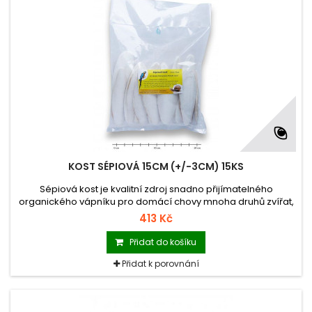
KOST SÉPIOVÁ 15CM (+/-3CM) 15KS
Sépiová kost je kvalitní zdroj snadno přijímatelného
organického vápníku pro domácí chovy mnoha druhů zvířat,
obzvláště pro papoušky, želvy, ještěry, hlemýždě.
413 Kč
Přidat do košíku
Přidat k porovnání