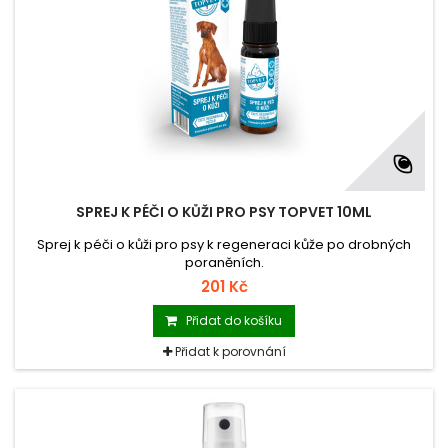
SPREJ K PÉČI O KŮŽI PRO PSY TOPVET 10ML
Sprej k péči o kůži pro psy k regeneraci kůže po drobných
poraněních.
201 Kč
Přidat do košíku
Přidat k porovnání