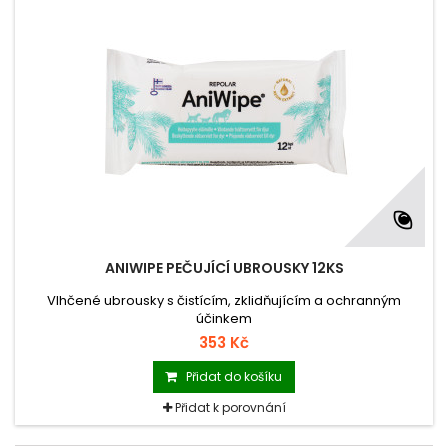
ANIWIPE PEČUJÍCÍ UBROUSKY 12KS
Vlhčené ubrousky s čistícím, zklidňujícím a ochranným
účinkem
353 Kč
Přidat do košíku
Přidat k porovnání