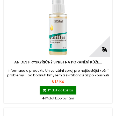
ANIDES PRYSKYŘIČNÝ SPREJ NA PORANĚNÍ KŮŽE...
Informace o produktu Univerzální sprej pro nejčastější kožní
problémy – od bodnutí hmyzem a škrábanců až po kousnutí
a jiné rány menšího rozsahu.
617 Kč
Přidat do košíku
Přidat k porovnání