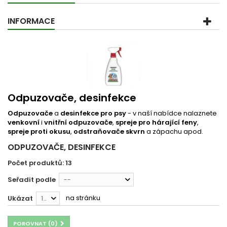
INFORMACE
Odpuzovače, desinfekce
Odpuzovače
a
desinfekce pro psy
- v naší nabídce nalaznete
venkovní
i
vnitřní odpuzovače
,
spreje pro hárající feny
,
spreje proti okusu
,
odstraňovače skvrn
a zápachu apod.
ODPUZOVAČE, DESINFEKCE
Počet produktů: 13
Seřadit podle
--
na stránku
Ukázat
12
POROVNAT (
0
)