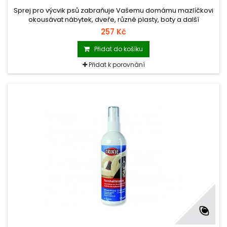
Sprej pro výcvik psů zabraňuje Vašemu domámu mazlíčkovi
okousávat nábytek, dveře, různé plasty, boty a další
předměty, které má k dispozici v průběhu růstu!
257 Kč
Přidat do košíku
Přidat k porovnání