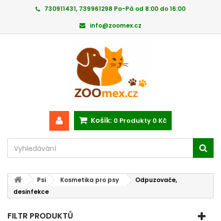
730911431, 739961298 Po-Pá od 8:00 do 16:00
info@zoomex.cz
Košík:
0
Produkty
0 Kč
Psi
Kosmetika pro psy
Odpuzovače,
desinfekce
FILTR PRODUKTŮ