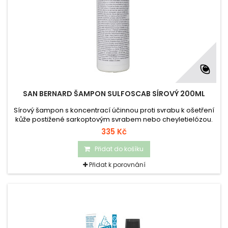
SAN BERNARD ŠAMPON SULFOSCAB SÍROVÝ 200ML
Sírový šampon s koncentrací účinnou proti svrabu k ošetření
kůže postižené sarkoptovým svrabem nebo cheyletielózou.
Přípravek je obzvláště vhodný pro malá štěňata, koťata, fretky
335 Kč
a malé hlodavce.
Přidat do košíku
Přidat k porovnání