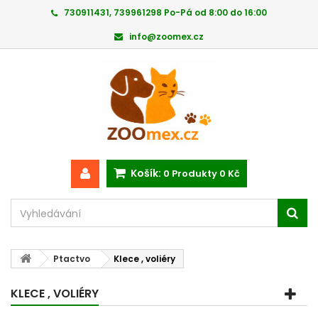
730911431, 739961298 Po-Pá od 8:00 do 16:00
info@zoomex.cz
Košík:
0
Produkty
0 Kč
Ptactvo
Klece , voliéry
KLECE , VOLIÉRY