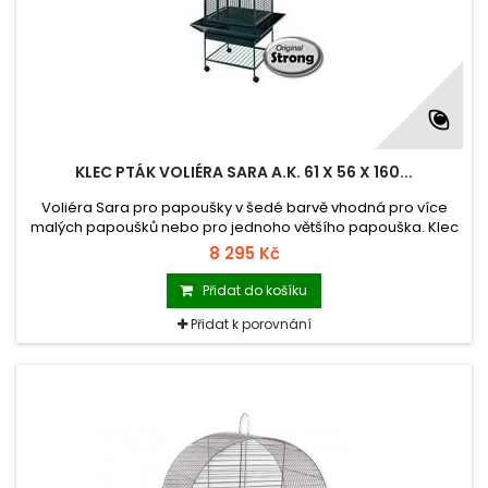
KLEC PTÁK VOLIÉRA SARA A.K. 61 X 56 X 160...
Voliéra Sara pro papoušky v šedé barvě vhodná pro více
malých papoušků nebo pro jednoho většího papouška. Klec
se dodává se stojanem a je vybaná kolečky, čímž je
8 295 Kč
umožněna pojízdnost klece a spodními ochrannými bočními
lištami proti zněčišťování okolí klece.
Přidat do košíku
Přidat k porovnání