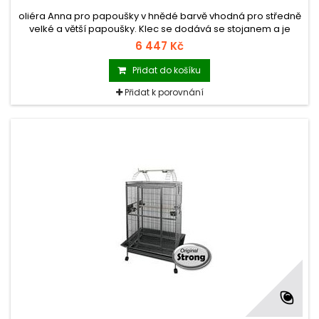
oliéra Anna pro papoušky v hnědé barvě vhodná pro středně
velké a větší papoušky. Klec se dodává se stojanem a je
vybavená kolečky, čímž je umožněna pojízdnost klece a
6 447 Kč
spodními ochrannými bočními lištami proti znečišťování okolí
klece. U tohoto zboží je možný pouze osobní odběr.
Přidat do košíku
Přidat k porovnání