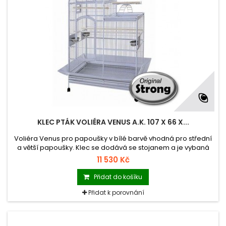
KLEC PTÁK VOLIÉRA VENUS A.K. 107 X 66 X...
Voliéra Venus pro papoušky v bílé barvě vhodná pro střední
a větší papoušky. Klec se dodává se stojanem a je vybaná
kolečky, čímž je umožněna pojízdnost klece a spodními
11 530 Kč
ochrannými bočními lištami proti zněčišťování okolí klece. U
tohoto zboží je možný poue osobní odběr.
Přidat do košíku
Přidat k porovnání