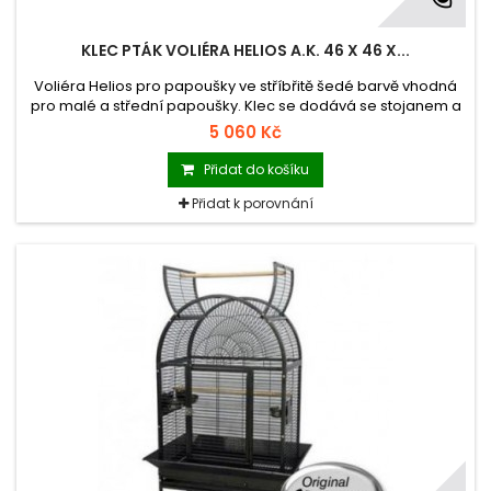
KLEC PTÁK VOLIÉRA HELIOS A.K. 46 X 46 X...
Voliéra Helios pro papoušky ve stříbřitě šedé barvě vhodná
pro malé a střední papoušky. Klec se dodává se stojanem a
je vybavená kolečky, čímž je umožněna pojízdnost klece a
5 060 Kč
spodními ochrannými bočními lištami proti znečišťování okolí
klece.
Přidat do košíku
Přidat k porovnání