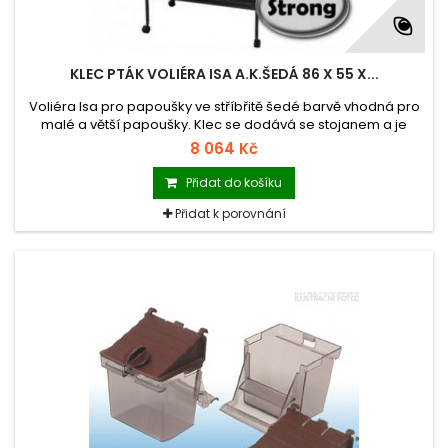
KLEC PTÁK VOLIÉRA ISA A.K.ŠEDÁ 86 X 55 X...
Voliéra Isa pro papoušky ve stříbřitě šedé barvě vhodná pro
malé a větší papoušky. Klec se dodává se stojanem a je
vybavená kolečky, čímž je umožněna pojízdnost klece a
8 064 Kč
spodními ochrannými bočními lištami proti znečišťování okolí
klece. U tohoto zboží je možný pouze osobní odběr.
Přidat do košíku
Přidat k porovnání