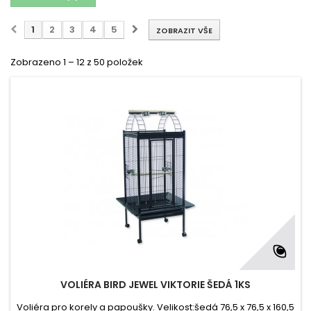
1
2
3
4
5
ZOBRAZIT VŠE
Zobrazeno 1 – 12 z 50 položek
VOLIÉRA BIRD JEWEL VIKTORIE ŠEDÁ 1KS
Voliéra pro korely a papoušky. Velikost:šedá 76,5 x 76,5 x 160,5