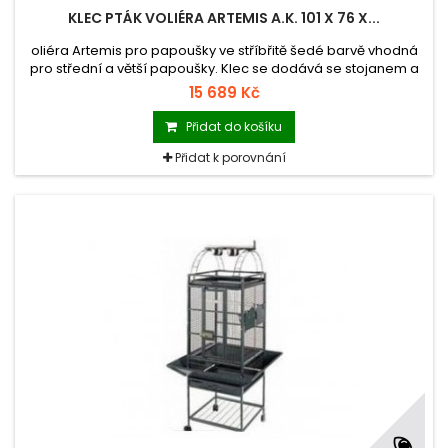
KLEC PTÁK VOLIÉRA ARTEMIS A.K. 101 X 76 X...
oliéra Artemis pro papoušky ve stříbřitě šedé barvě vhodná
pro střední a větší papoušky. Klec se dodává se stojanem a
je vybavená kolečky, čímž je umožněna pojízdnost klece a
15 689 Kč
spodními ochrannými bočními lištami proti znečišťování okolí
klece. U TOHOTO ZBOŽÍ JE MOŽNÝ POUZE OSOBNÍ ODBĚR.
Přidat do košíku
Přidat k porovnání