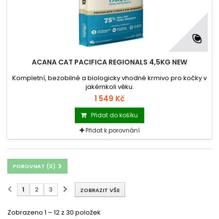
ACANA CAT PACIFICA REGIONALS 4,5KG NEW
Kompletní, bezobilné a biologicky vhodné krmivo pro kočky v
jakémkoli věku.
1 549 Kč
Přidat do košíku
Přidat k porovnání
POROVNAT (
0
)
1
2
3
ZOBRAZIT VŠE
Zobrazeno 1 – 12 z 30 položek