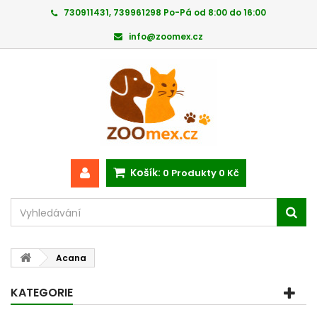
730911431, 739961298 Po-Pá od 8:00 do 16:00
info@zoomex.cz
Košík:
0
Produkty
0 Kč
Acana
KATEGORIE