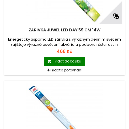
ZÁŘIVKA JUWEL LED DAY 59 CM 14W
Energeticky úsporná LED zářivka s výrazným denním světlem
zajišťuje výrazné osvětlení akvária a podporu růstu rostlin.
Vhodná pouze pro osvětlení MultiLux LED. Není kompatibilní se
466 Kč
zářivkami T5.
Přidat do košíku
Přidat k porovnání