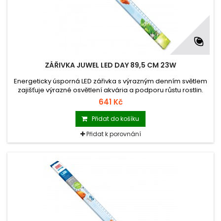
ZÁŘIVKA JUWEL LED DAY 89,5 CM 23W
Energeticky úsporná LED zářivka s výrazným denním světlem
zajišťuje výrazné osvětlení akvária a podporu růstu rostlin.
Vhodná pouze pro osvětlení MultiLux LED. Není kompatibilní se
641 Kč
zářivkami T5.
Přidat do košíku
Přidat k porovnání