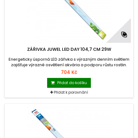
ZÁŘIVKA JUWEL LED DAY 104,7 CM 29W
Energeticky úsporná LED zářivka s výrazným denním světlem
zajišťuje výrazné osvětlení akvária a podporu růstu rostlin.
Vhodná pouze pro osvětlení MultiLux LED. Není kompatibilní se
704 Kč
zářivkami T5.
Přidat do košíku
Přidat k porovnání