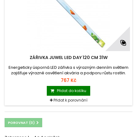
ZÁŘIVKA JUWEL LED DAY 120 CM 31W
Energeticky úsporná LED zářivka s výrazným denním světlem
zajišťuje výrazné osvětlení akvária a podporu růstu rostlin.
Vhodná pouze pro osvětlení MultiLux LED. Není kompatibilní se
767 Kč
zářivkami T5.
Přidat do košíku
Přidat k porovnání
POROVNAT (
0
)