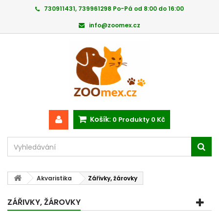
730911431, 739961298 Po-Pá od 8:00 do 16:00
info@zoomex.cz
Košík:
0
Produkty
0 Kč
Akvaristika
Zářivky, žárovky
ZÁŘIVKY, ŽÁROVKY