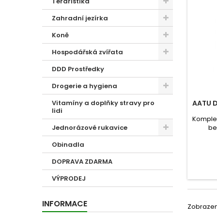
Teraristika
Zahradní jezírka
Koně
Hospodářská zvířata
DDD Prostředky
Drogerie a hygiena
AATU 
Vitamíny a doplňky stravy pro
lidi
Komplet
be
Jednorázové rukavice
obsahu
Obinadla
8: 8 d
DOPRAVA ZDARMA
VÝPRODEJ
INFORMACE
Zobrazeno