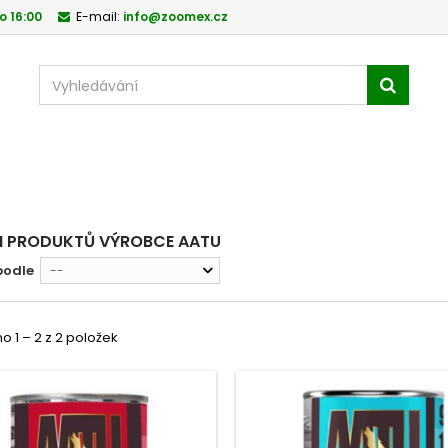
o 16:00
E-mail:
info@zoomex.cz
 PRODUKTŮ VÝROBCE AATU
podle
--
 1 – 2 z 2 položek