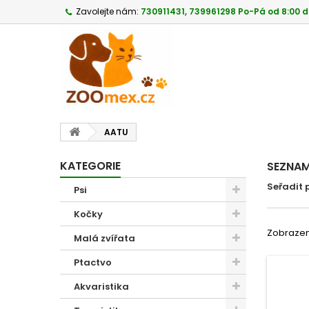
Zavolejte nám:
730911431, 739961298 Po-Pá od 8:00 d
AATU
KATEGORIE
SEZNAM
Seřadit 
Psi
Kočky
Zobrazeno
Malá zvířata
Ptactvo
Akvaristika