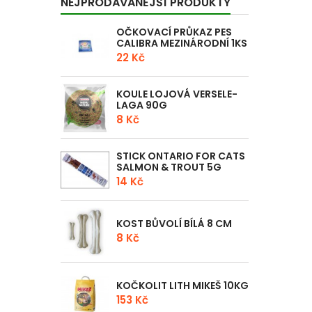
NEJPRODÁVANĚJŠÍ PRODUKTY
OČKOVACÍ PRŮKAZ PES
CALIBRA MEZINÁRODNÍ 1KS
22 Kč
KOULE LOJOVÁ VERSELE-
LAGA 90G
8 Kč
STICK ONTARIO FOR CATS
SALMON & TROUT 5G
14 Kč
KOST BŮVOLÍ BÍLÁ 8 CM
8 Kč
KOČKOLIT LITH MIKEŠ 10KG
153 Kč