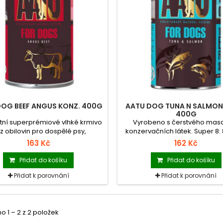
DOG BEEF ANGUS KONZ. 400G
AATU DOG TUNA N SALMON
400G
ní superprémiové vlhké krmivo
Vyrobeno s čerstvého mas
z obilovin pro dospělé psy,
konzervačních látek. Super 8:
jící 90 % hovězího masa. Super
zeleniny, 8 druhů bylinek, 8
163 Kč
162 Kč
ruhů zeleniny, 8 druhů bylinek, 8
koření. Bez obilovin, brambor
druhů koření.
Přidat do košíku
Přidat do košíku
Přidat k porovnání
Přidat k porovnání
 1 – 2 z 2 položek