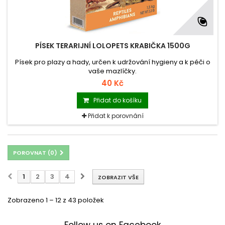
PÍSEK TERARIJNÍ LOLOPETS KRABIČKA 1500G
Písek pro plazy a hady, určen k udržování hygieny a k péči o
vaše mazlíčky.
40 Kč
Přidat do košíku
Přidat k porovnání
POROVNAT (
0
)
1
2
3
4
ZOBRAZIT VŠE
Zobrazeno 1 – 12 z 43 položek