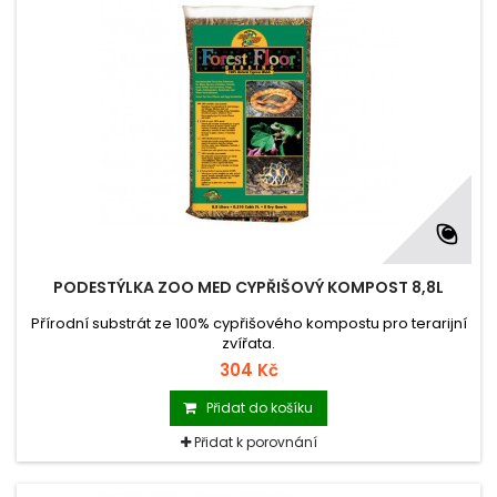
PODESTÝLKA ZOO MED CYPŘIŠOVÝ KOMPOST 8,8L
Přírodní substrát ze 100% cypřišového kompostu pro terarijní
zvířata.
304 Kč
Přidat do košíku
Přidat k porovnání