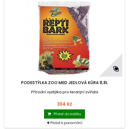
PODESTÝLKA ZOO MED JEDLOVÁ KŮRA 8,8L
Přírodní vystýlka pro terarijní zvířata
304 Kč
Přidat do košíku
Přidat k porovnání