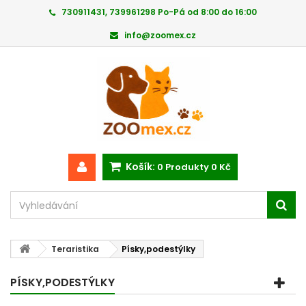
730911431, 739961298 Po-Pá od 8:00 do 16:00
info@zoomex.cz
Košík:
0
Produkty
0 Kč
Teraristika
Písky,podestýlky
PÍSKY,PODESTÝLKY