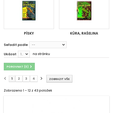
PÍSKY
KŮRA, RAŠELINA
Seřadit podle
--
na stránku
Ukázat
12
POROVNAT (
0
)
1
2
3
4
ZOBRAZIT VŠE
Zobrazeno 1 – 12 z 43 položek