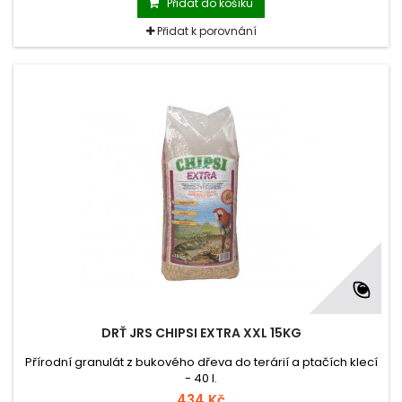
Přidat do košíku
Přidat k porovnání
DRŤ JRS CHIPSI EXTRA XXL 15KG
Přírodní granulát z bukového dřeva do terárií a ptačích klecí
- 40 l.
434 Kč