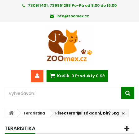
730911431, 739961298 Po-Pá od 8:00 do 16:00
info@zoomex.cz
Košík:
0
Produkty
0 Kč
Teraristika
Písek terarijní základní, bílý 5kg TR
TERARISTIKA