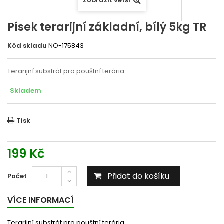
Zobrazit větší
Písek terarijní základní, bílý 5kg TR
Kód skladu
NO-175843
Terarijní substrát pro pouštní terária.
Skladem
Tisk
199 Kč
Přidat do košíku
Počet
VÍCE INFORMACÍ
Terarijní substrát pro pouštní terária.