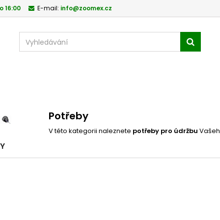
o 16:00
E-mail:
info@zoomex.cz
Potřeby
V této kategorii naleznete
potřeby pro údržbu
Vaše
BY