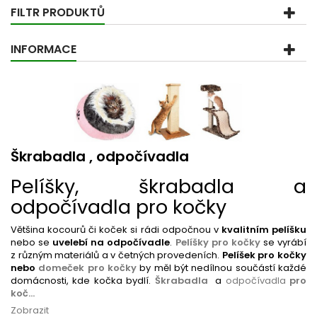
FILTR PRODUKTŮ
INFORMACE
Škrabadla , odpočívadla
Pelíšky, škrabadla a
odpočívadla pro kočky
Většina kocourů či koček si rádi odpočnou v
kvalitním pelíšku
nebo se
uvelebí na odpočívadle
.
Pelíšky pro kočky
se vyrábí
z různým materiálů a v četných provedeních.
Pelíšek pro kočky
nebo
domeček pro kočky
by měl být nedílnou součástí každé
domácnosti, kde kočka bydlí.
Škrabadla
a
odpočívadla
pro
koč...
Zobrazit