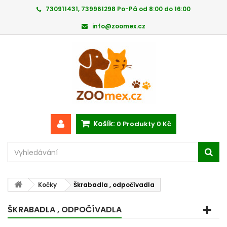
730911431, 739961298 Po-Pá od 8:00 do 16:00
info@zoomex.cz
Košík:
0
Produkty
0 Kč
Kočky
Škrabadla , odpočívadla
ŠKRABADLA , ODPOČÍVADLA