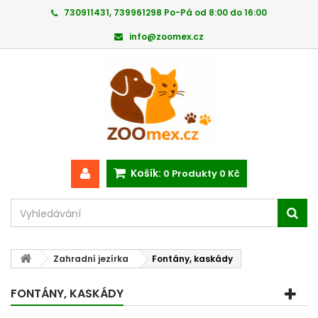
730911431, 739961298 Po-Pá od 8:00 do 16:00
info@zoomex.cz
Košík:
0
Produkty
0 Kč
Zahradní jezírka
Fontány, kaskády
FONTÁNY, KASKÁDY