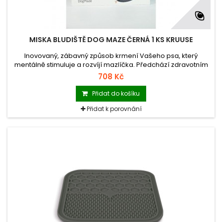
MISKA BLUDIŠTĚ DOG MAZE ČERNÁ 1 KS KRUUSE
Inovovaný, zábavný způsob krmení Vašeho psa, který
mentálně stimuluje a rozvíjí mazlíčka. Předchází zdravotním
problémům spojeným s rychlým příjmem potravy.
708 Kč
Přidat do košíku
Přidat k porovnání