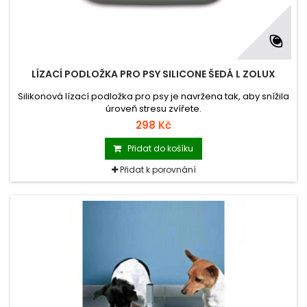
LÍZACÍ PODLOŽKA PRO PSY SILICONE ŠEDÁ L ZOLUX
Silikonová lízací podložka pro psy je navržena tak, aby snížila
úroveň stresu zvířete.
298 Kč
Přidat do košíku
Přidat k porovnání