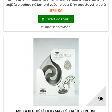
Tento stojan z nerezové oceli s dvěma nerezovými miskami
zajišťuje pohodlné krmení vašeho psa. Díky podstavci je celá
sestava velice stabilní a zabraňuje převržení.
679 Kč
Přidat do košíku
Přidat k porovnání
MISKA BLUDIŠTĚ DOG MAZE ŠEDÁ 1 KS KRUUSE