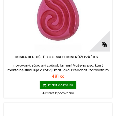
MISKA BLUDIŠTĚ DOG MAZE MINI RŮŽOVÁ 1 KS...
Inovovaný, zábavný způsob krmení Vašeho psa, který
mentálně stimuluje a rozvíjí mazlíčka. Předchází zdravotním
problémům spojeným s rychlým příjmem potravy.
481 Kč
Přidat do košíku
Přidat k porovnání