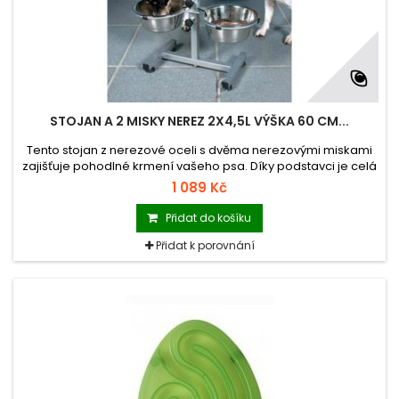
STOJAN A 2 MISKY NEREZ 2X4,5L VÝŠKA 60 CM...
Tento stojan z nerezové oceli s dvěma nerezovými miskami
zajišťuje pohodlné krmení vašeho psa. Díky podstavci je celá
sestava velice stabilní a zabraňuje převržení.
1 089 Kč
Přidat do košíku
Přidat k porovnání