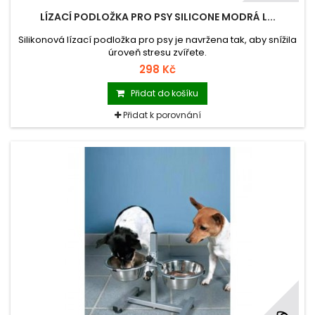
LÍZACÍ PODLOŽKA PRO PSY SILICONE MODRÁ L...
Silikonová lízací podložka pro psy je navržena tak, aby snížila
úroveň stresu zvířete.
298 Kč
Přidat do košíku
Přidat k porovnání