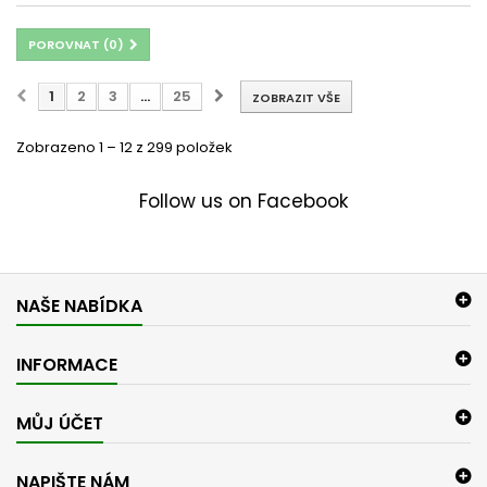
POROVNAT (
0
)
1
2
3
...
25
ZOBRAZIT VŠE
Zobrazeno 1 – 12 z 299 položek
Follow us on Facebook
NAŠE NABÍDKA
INFORMACE
MŮJ ÚČET
NAPIŠTE NÁM