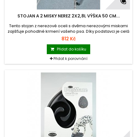
STOJAN A 2 MISKY NEREZ 2X2,8L VÝŠKA 50 CM...
Tento stojan z nerezové oceli s dvěma nerezovými miskami
zajišťuje pohodlné krmení vašeho psa. Díky podstavci je celá
sestava velice stabilní a zabraňuje převržení.
812 Kč
Přidat do košíku
Přidat k porovnání