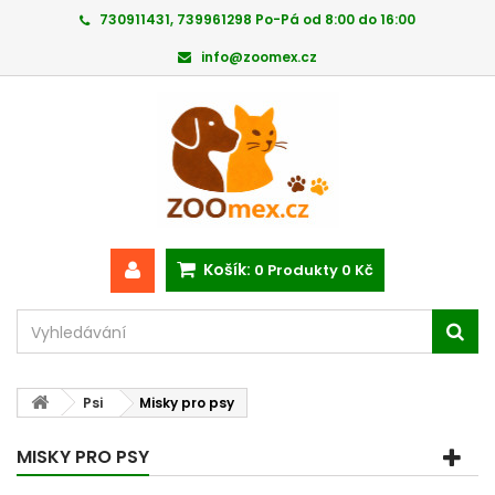
730911431, 739961298 Po-Pá od 8:00 do 16:00
info@zoomex.cz
Košík:
0
Produkty
0 Kč
Psi
Misky pro psy
MISKY PRO PSY