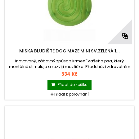
MISKA BLUDIŠTĚ DOG MAZE MINI SV.ZELENÁ 1...
Inovovaný, zábavný způsob krmení Vašeho psa, který
mentálně stimuluje a rozvíjí mazlíčka. Předchází zdravotním
problémům spojeným s rychlým příjmem potravy.
534 Kč
Přidat do košíku
Přidat k porovnání