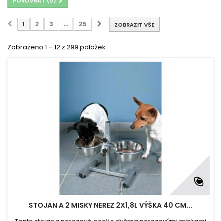
POROVNAT (
0
)
1
2
3
...
25
ZOBRAZIT VŠE
Zobrazeno 1 – 12 z 299 položek
STOJAN A 2 MISKY NEREZ 2X1,8L VÝŠKA 40 CM...