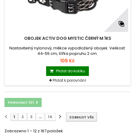
OBOJEK ACTIV DOG MYSTIC ČERNÝ M 1KS
Nastavitelný nylonový, měkce vypodložený obojek. Velikost:
44-55 cm, šířka popruhu 2 cm.
109 Kč
Přidat do košíku
Přidat k porovnání
POROVNAT (
0
)
1
2
3
...
14
ZOBRAZIT VŠE
Zobrazeno 1 – 12 z 167 položek