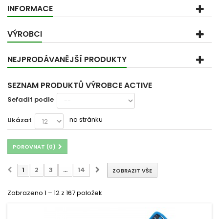
INFORMACE
VÝROBCI
NEJPRODÁVANĚJŠÍ PRODUKTY
SEZNAM PRODUKTŮ VÝROBCE ACTIVE
Seřadit podle
na stránku
Ukázat
POROVNAT (
0
)
1
2
3
...
14
ZOBRAZIT VŠE
Zobrazeno 1 – 12 z 167 položek