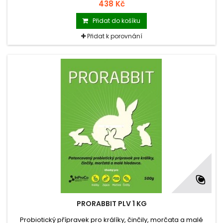
438 Kč
Přidat do košíku
Přidat k porovnání
PRORABBIT PLV 1 KG
Probiotický přípravek pro králíky, činčily, morčata a malé