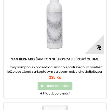
SAN BERNARD ŠAMPON SULFOSCAB SÍROVÝ 200ML
Sírový šampon s koncentrací účinnou proti svrabu k ošetření
kůže postižené sarkoptovým svrabem nebo cheyletielózou.
Přípravek je obzvláště vhodný pro malá štěňata, koťata, fretky
335 Kč
a malé hlodavce.
Přidat do košíku
Přidat k porovnání