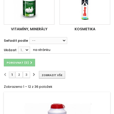
VITAMÍNY, MINERÁLY
KOSMETIKA
Seřadit podle
--
na stránku
Ukázat
12
POROVNAT (
0
)
1
2
3
ZOBRAZIT VŠE
Zobrazeno 1 – 12 z 36 položek