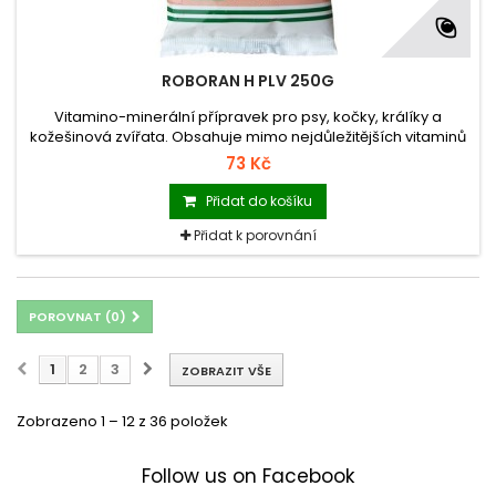
ROBORAN H PLV 250G
Vitamino-minerální přípravek pro psy, kočky, králíky a
kožešinová zvířata. Obsahuje mimo nejdůležitějších vitaminů
(včetně vitamínu H ) a minerálních látek v optimálním poměru
73 Kč
i zchutňující přísady. Výrazně ovlivňuje kvalitu srsti a opeření.
Přidat do košíku
Přidat k porovnání
POROVNAT (
0
)
1
2
3
ZOBRAZIT VŠE
Zobrazeno 1 – 12 z 36 položek
Follow us on Facebook