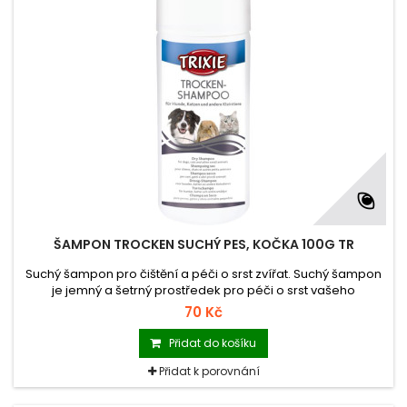
ŠAMPON TROCKEN SUCHÝ PES, KOČKA 100G TR
Suchý šampon pro čištění a péči o srst zvířat. Suchý šampon
je jemný a šetrný prostředek pro péči o srst vašeho
domácího mazlíčka.
70 Kč
Přidat do košíku
Přidat k porovnání