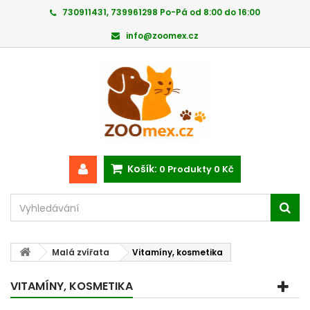
730911431, 739961298 Po-Pá od 8:00 do 16:00
info@zoomex.cz
Košík:
0
Produkty
0 Kč
Malá zvířata
Vitamíny, kosmetika
VITAMÍNY, KOSMETIKA