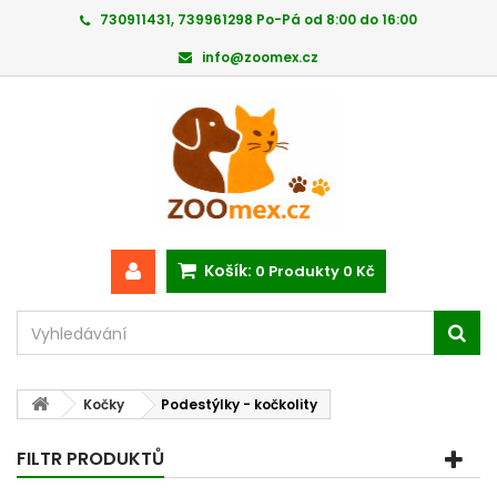
730911431, 739961298 Po-Pá od 8:00 do 16:00
info@zoomex.cz
Košík:
0
Produkty
0 Kč
Kočky
Podestýlky - kočkolity
FILTR PRODUKTŮ