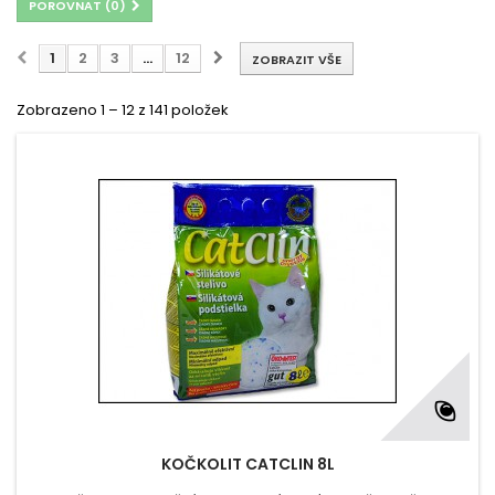
POROVNAT (
0
)
1
2
3
...
12
ZOBRAZIT VŠE
Zobrazeno 1 – 12 z 141 položek
KOČKOLIT CATCLIN 8L