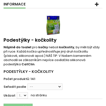
INFORMACE
Podestýlky - kočkolity
Náplně do toalet
pro
kočky
neboli
kočkolity
, by měli být vždy
při ruce. Každá kočka upřednostňuje jiný druh kočkolitu
(pískové, silikonové apod.) NÁŠ TIP: V Našem kamenném
obchodě se zákazníkům nejvíce osvědčila silikonová
podestýlka
CatClin
.
PODESTÝLKY - KOČKOLITY
Počet produktů: 141
Seřadit podle
--
na stránku
Ukázat
12