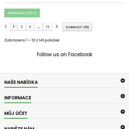
POROVNAT (
0
)
1
2
3
...
12
ZOBRAZIT VŠE
Zobrazeno 1 – 12 z 141 položek
Follow us on Facebook
NAŠE NABÍDKA
INFORMACE
MŮJ ÚČET
NAPIŠTE NÁM