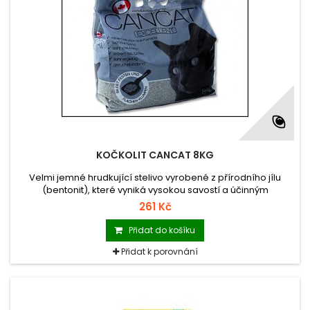
KOČKOLIT CANCAT 8KG
Velmi jemné hrudkující stelivo vyrobené z přírodního jílu
(bentonit), které vyniká vysokou savostí a účinným
pohlcováním zápachu.
261 Kč
Přidat do košíku
Přidat k porovnání