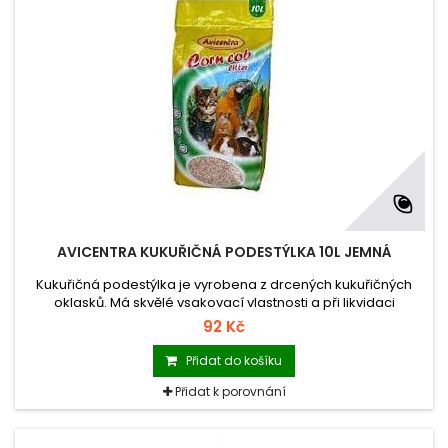
AVICENTRA KUKUŘIČNÁ PODESTÝLKA 10L JEMNÁ
Kukuřičná podestýlka je vyrobena z drcených kukuřičných
oklasků. Má skvělé vsakovací vlastnosti a při likvidaci
neohrožuje životní prostředí.
92 Kč
Přidat do košíku
Přidat k porovnání