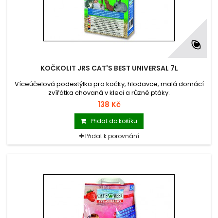
KOČKOLIT JRS CAT'S BEST UNIVERSAL 7L
Víceúčelová podestýlka pro kočky, hlodavce, malá domácí
zvířátka chovaná v kleci a různé ptáky.
138 Kč
Přidat do košíku
Přidat k porovnání