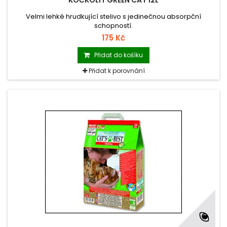
KOČKOLIT GREEN CAT 12L
Velmi lehké hrudkující stelivo s jedinečnou absorpční
schopností.
175 Kč
Přidat do košíku
Přidat k porovnání