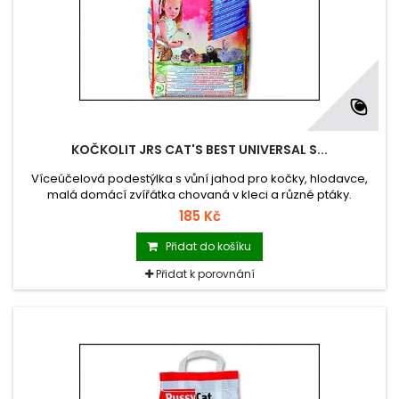
KOČKOLIT JRS CAT'S BEST UNIVERSAL S...
Víceúčelová podestýlka s vůní jahod pro kočky, hlodavce,
malá domácí zvířátka chovaná v kleci a různé ptáky.
185 Kč
Přidat do košíku
Přidat k porovnání