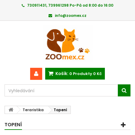
730911431, 739961298 Po-Pá od 8:00 do 16:00
info@zoomex.cz
Košík:
0
Produkty
0 Kč
Teraristika
Topení
TOPENÍ