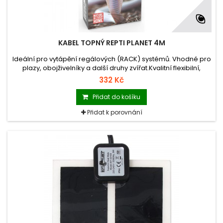
KABEL TOPNÝ REPTI PLANET 4M
Ideální pro vytápění regálových (RACK) systémů. Vhodné pro
plazy, obojživelníky a další druhy zvířat.Kvalitní flexibilní,
odolná a bezpečná konstrukce (IPX7).
332 Kč
Přidat do košíku
Přidat k porovnání