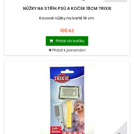
NŮŽKY NA STŘÍH.PSŮ A KOČEK 18CM TRIXIE
Kovové nůžky na kartě 18 cm.
105 Kč
Přidat do košíku
Přidat k porovnání