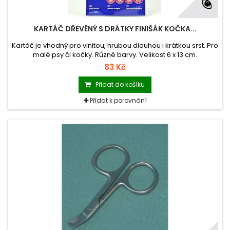
KARTÁČ DŘEVĚNÝ S DRÁTKY FINIŠÁK KOČKA...
Kartáč je vhodný pro vlnitou, hrubou dlouhou i krátkou srst. Pro
malé psy či kočky. Různé barvy. Velikost 6 x 13 cm.
83 Kč
Přidat do košíku
Přidat k porovnání