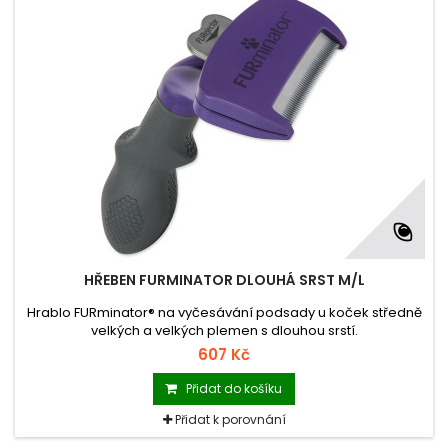
HŘEBEN FURMINATOR DLOUHÁ SRST M/L
Hrablo FURminator® na vyčesávání podsady u koček středně
velkých a velkých plemen s dlouhou srstí.
607 Kč
Přidat do košíku
Přidat k porovnání