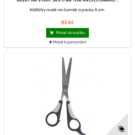
NŮŽKY NA STŘÍH. SRSTI NA TLAPKÁCH,ČUMÁKU...
Nůžtičky malé na čumák a packy 9 cm.
93 Kč
Přidat do košíku
Přidat k porovnání