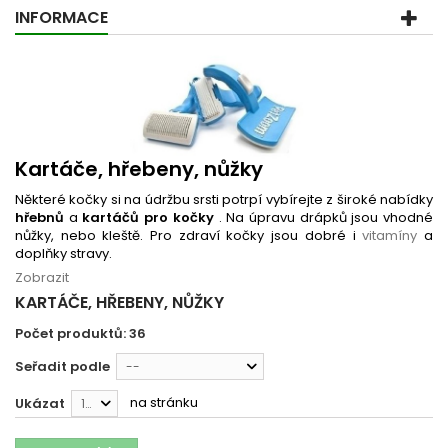
INFORMACE
Kartáče, hřebeny, nůžky
Některé kočky si na údržbu srsti potrpí vybírejte z široké nabídky
hřebnů
a
kartáčů pro kočky
. Na úpravu drápků jsou vhodné
nůžky, nebo kleště. Pro zdraví kočky jsou dobré i
vitamíny
a
doplňky stravy.
Zobrazit
KARTÁČE, HŘEBENY, NŮŽKY
Počet produktů: 36
Seřadit podle
--
na stránku
Ukázat
12