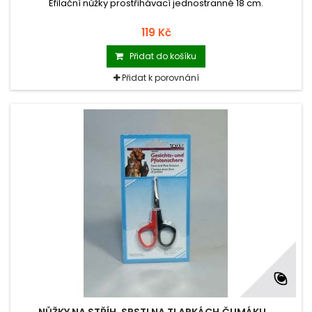
Efilační nůžky prostřihávací jednostranné 18 cm.
119 Kč
Přidat do košíku
Přidat k porovnání