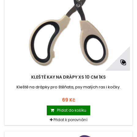
KLEŠTĚ KAY NA DRÁPY XS 10 CM 1KS
Kleště na drápky pro štěňata, psy malých ras i kočky.
69 Kč
Přidat do košíku
Přidat k porovnání