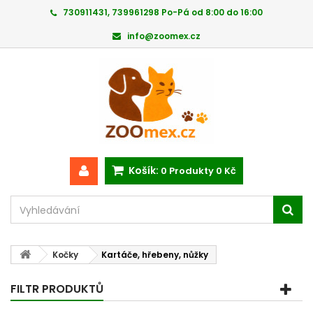
730911431, 739961298 Po-Pá od 8:00 do 16:00
info@zoomex.cz
Košík:
0
Produkty
0 Kč
Kočky
Kartáče, hřebeny, nůžky
FILTR PRODUKTŮ