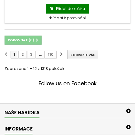
Přidat do košíku
Přidat k porovnání
POROVNAT (
0
)
1
2
3
...
110
ZOBRAZIT VŠE
Zobrazeno 1 – 12 z 1318 položek
Follow us on Facebook
NAŠE NABÍDKA
INFORMACE