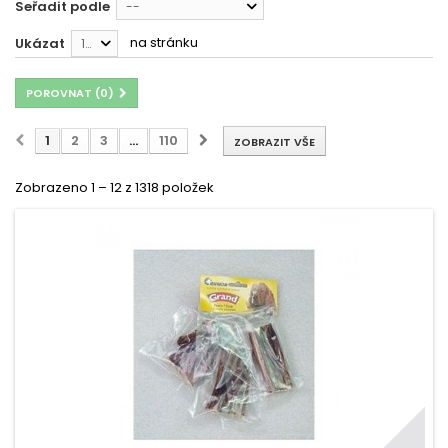
Seřadit podle
--
na stránku
Ukázat
12
POROVNAT (
0
)
1
2
3
...
110
ZOBRAZIT VŠE
Zobrazeno 1 – 12 z 1318 položek