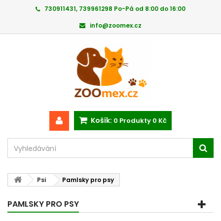
730911431, 739961298 Po-Pá od 8:00 do 16:00
info@zoomex.cz
Košík:
0
Produkty
0 Kč
Psi
Pamlsky pro psy
PAMLSKY PRO PSY