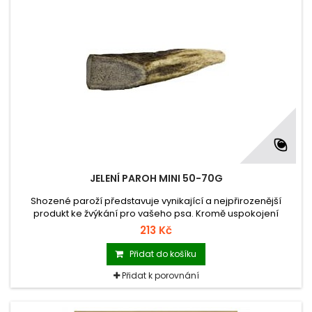
JELENÍ PAROH MINI 50-70G
Shozené paroží představuje vynikající a nejpřirozenější
produkt ke žvýkání pro vašeho psa. Kromě uspokojení
potřeby žvýkání mu paroh zároveň pomáhá čistit zuby a
213 Kč
udržovat zdravé dásně.
Přidat do košíku
Přidat k porovnání