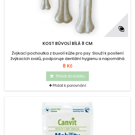
KOST BŮVOLÍ BÍLÁ 8 CM
Žvýkací pochoutka z buvolí kůže pro psy. Slouží k posílení
žvýkacích svalů, podporuje dentální hygienu a napomáhá
odstraňování zubního povlaku psů. Velikost: 8 cm.
8 Kč
Přidat do košíku
Přidat k porovnání