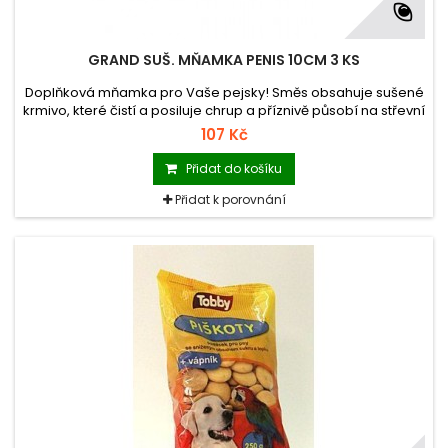
GRAND SUŠ. MŇAMKA PENIS 10CM 3 KS
Doplňková mňamka pro Vaše pejsky! Směs obsahuje sušené
krmivo, které čistí a posiluje chrup a příznivě působí na střevní
trakt.
107 Kč
Přidat do košíku
Přidat k porovnání