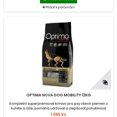
Přidat k porovnání
OPTIMA NOVA DOG MOBILITY 12KG
Kompletní superprémiové krmivo pro psy všech plemen z
kuřete a rýže, pomáhá udržovat a zlepšovat pohyblivost
kloubů
1 555 Kč