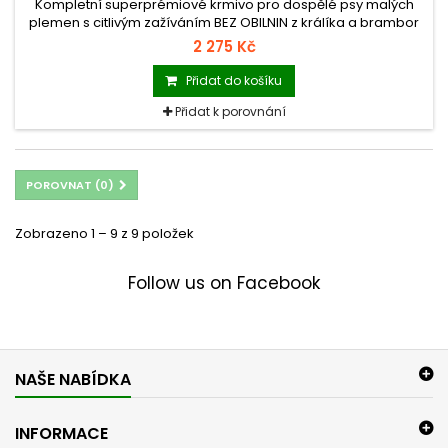
Kompletní superprémiové krmivo pro dospělé psy malých
plemen s citlivým zažíváním BEZ OBILNIN z králíka a brambor
2 275 Kč
Přidat do košíku
Přidat k porovnání
POROVNAT (
0
)
Zobrazeno 1 – 9 z 9 položek
Follow us on Facebook
NAŠE NABÍDKA
INFORMACE