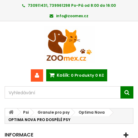
730911431, 739961298 Po-Pá od 8:00 do 16:00
info@zoomex.cz
Košík:
0
Produkty
0 Kč
Psi
Granule pro psy
Optima Nova
OPTIMA NOVA PRO DOSPĚLÉ PSY
INFORMACE