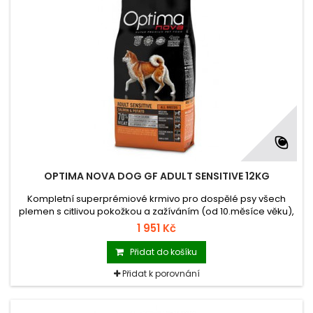
OPTIMA NOVA DOG GF ADULT SENSITIVE 12KG
Kompletní superprémiové krmivo pro dospělé psy všech
plemen s citlivou pokožkou a zažíváním (od 10.měsíce věku),
BEZ OBILNIN, z lososa a brambor
1 951 Kč
Přidat do košíku
Přidat k porovnání