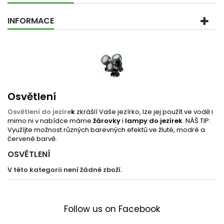
INFORMACE
Osvětlení
Osvětlení do jezíre
k
zkrášlí Vaše jezírko, lze jej použít ve vodě i
mimo ni v nabídce máme
žárovky
i
lampy do jezírek
. NÁŠ TIP:
Využíjte možnost různých barevných efektů ve žluté, modré a
červené barvě.
OSVĚTLENÍ
V této kategorii není žádné zboží.
Follow us on Facebook