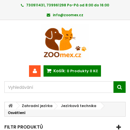
730911431, 739961298 Po-Pá od 8:00 do 16:00
info@zoomex.cz
Košík:
0
Produkty
0 Kč
Zahradní jezírka
Jezírková technika
Osvětlení
FILTR PRODUKTŮ