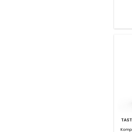
vše
TAST
Kompl