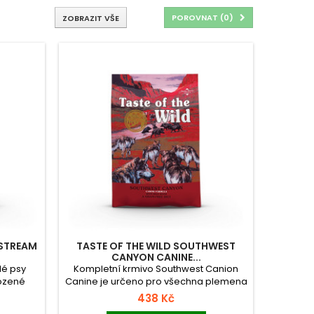
POROVNAT (
0
)
ZOBRAZIT VŠE
 STREAM
TASTE OF THE WILD SOUTHWEST
CANYON CANINE...
lé psy
Kompletní krmivo Southwest Canion
rozené
Canine je určeno pro všechna plemena
ryb ve
všech věkových kategorií. Hovězí s
438 Kč
h řek.
kombinací pečeného divočáka je