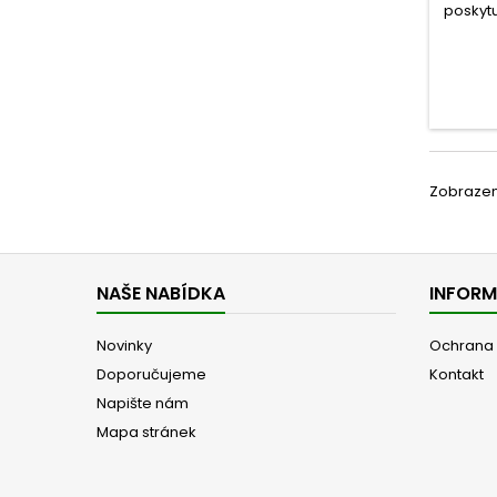
poskytu
št
strav
Ovoce
Zobrazeno
NAŠE NABÍDKA
INFOR
Novinky
Ochrana 
Doporučujeme
Kontakt
Napište nám
Mapa stránek