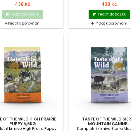
ch plemen a jakéhokoli věku
vůně a chutí, kterou Váš pes 
438 Kč
438 Kč
pouze v Taste of the Wil
Přidat do košíku
Přidat do košíku
Přidat k porovnání
Přidat k porovnání
E OF THE WILD HIGH PRAIRIE
TASTE OF THE WILD SIE
PUPPY 5,6KG
MOUNTAIN CANINE...
etní krmivo High Praire Puppy
Kompletní krmivo Sierra Mo