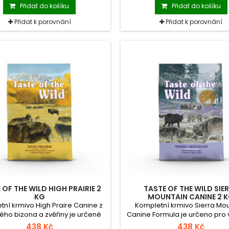
, zelenina a bylinky podporují
Základ tvoří uzený losos a m
Přidat do košíku
Přidat do košíku
imunitní systém psa.
oceánských ryb.
Přidat k porovnání
Přidat k porovnání
 OF THE WILD HIGH PRAIRIE 2
TASTE OF THE WILD SIE
KG
MOUNTAIN CANINE 2 
tní krmivo High Praire Canine z
Kompletní krmivo Sierra Mo
ho bizona a zvěřiny je určené
Canine Formula je určeno pro
spělé psy všech plemen. Krmivo
psy ve všech životních fázíc
438 Kč
438 Kč