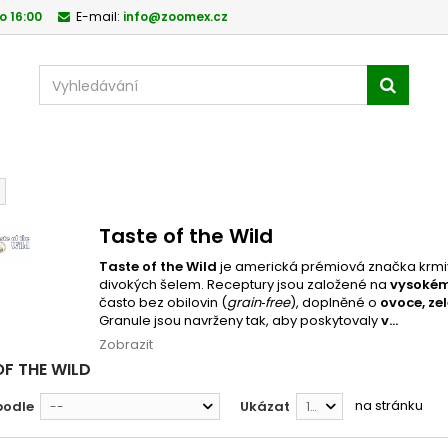
o 16:00
E-mail:
info@zoomex.cz
Taste of the Wild
Taste of the Wild
je americká prémiová značka krmiv
divokých šelem. Receptury jsou založené na
vysokém 
často bez obilovin (
grain‑free
), doplněné o
ovoce, ze
Granule jsou navrženy tak, aby poskytovaly
v...
Zobrazit
OF THE WILD
na stránku
podle
Ukázat
--
12