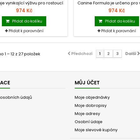
je vynikající výživu pro rostoucí
Canine Formula je určeno pro
ěně. Bizon poskytuje vysoce
psy ve všech životních fázíc
974 Kč
974 Kč
itelný zdroj kvalitních bílkovin.
pečeného jehněčího. Komb
, zelenina a bylinky podporují
jehněčího masa a batát je vh
Přidat do košíku
Přidat do košíku
imunitní systém psa.
alergické psy.
Přidat k porovnání
Přidat k porovnání
Předchozí
1
2
3
Další
 1 – 12 z 27 položek
MACE
MŮJ ÚČET
osobních údajů
Moje objednávky
Moje dobropisy
Moje adresy
Osobní údaje
Moje slevové kupóny