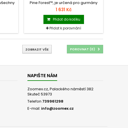
 všechny
Pine Forest™, je určená pro gurmány
h - z
všech plemen a jakéhokoli věku.
1 631 Kč
inace
odná pro
Přidat do košíku
Přidat k porovnání
POROVNAT (
0
)
ZOBRAZIT VŠE
NAPIŠTE NÁM
Zoomex.cz, Palackého náměstí 382
Skuteč 53973
Telefon
739961298
E-mail:
info@zoomex.cz