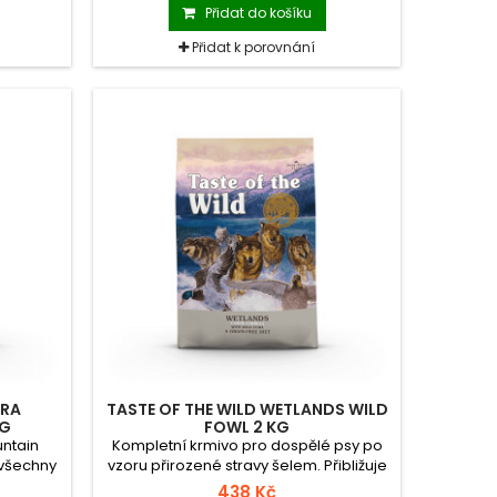
oučka z
kombinace exkluzivní chuti a lehce
Přidat do košíku
stravitelných bílkovin.
Přidat k porovnání
RRA
TASTE OF THE WILD WETLANDS WILD
KG
FOWL 2 KG
untain
Kompletní krmivo pro dospělé psy po
 všechny
vzoru přirozené stravy šelem. Přibližuje
h - z
lov kachen ve studených mokřadech.
438 Kč