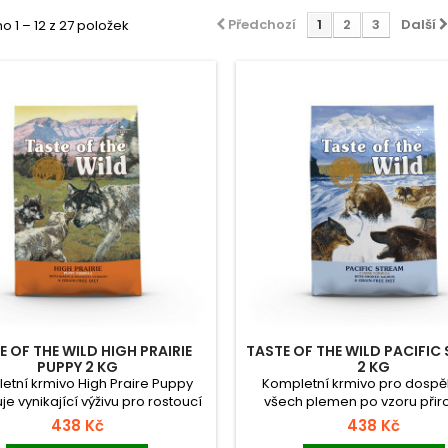
Předchozí
1
2
3
Další
 1 – 12 z 27 položek
E OF THE WILD HIGH PRAIRIE
TASTE OF THE WILD PACIFIC
PUPPY 2 KG
2 KG
etní krmivo High Praire Puppy
Kompletní krmivo pro dospě
je vynikající výživu pro rostoucí
všech plemen po vzoru při
ěně. Bizon poskytuje vysoce
stravy šelem. Přibližuje lov 
438 Kč
438 Kč
itelný zdroj kvalitních bílkovin.
studených vodách americkýc