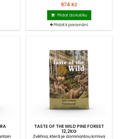
nalezne
neodolatelné maso ze zvěřiny, je
974 Kč
d.
určeno především labužníkům z řad
menších plemen.
Přidat do košíku
Přidat k porovnání
RRA
TASTE OF THE WILD PINE FOREST
12,2KG
untain
Zvěřina, která je dominantou krmiva