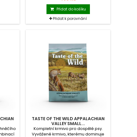
inace
Základ tvoří pečená křepelka, kachna a
odná pro
uzená krůta.
Přidat do košíku
Přidat k porovnání
ACHIAN
TASTE OF THE WILD APPALACHIAN
VALLEY SMALL...
ehněčího
Kompletní krmivo pro dospělé psy.
mbinací
Vyvážené krmivo, kterému dominuje