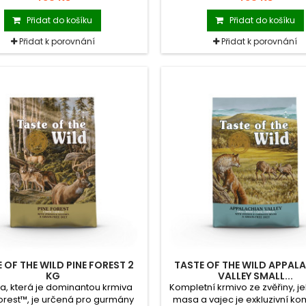
h Praire neobsahuje žádné
pečeného jehněčího. Komb
oviny, jako příloha k masu se
jehněčího masa a batát je vh
Přidat do košíku
Přidat do košíku
jí batáty, které obsahují mnoho
alergické psy.
rodních vitamínů a minerálů.
Přidat k porovnání
Přidat k porovnání
 OF THE WILD PINE FOREST 2
TASTE OF THE WILD APPAL
KG
VALLEY SMALL...
na, která je dominantou krmiva
Kompletní krmivo ze zvěřiny, j
orest™, je určená pro gurmány
masa a vajec je exkluzivní ko