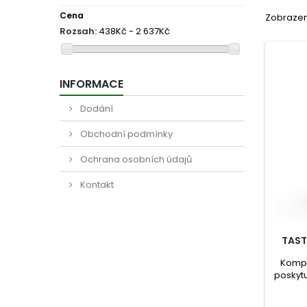
Cena
Zobrazeno
Rozsah:
438Kč - 2 637Kč
INFORMACE
Dodání
Obchodní podmínky
Ochrana osobních údajů
Kontakt
TAST
Kompl
poskytu
št
strav