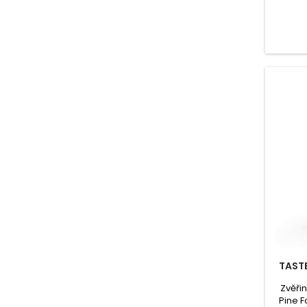
Hig
obil
používa
pří
TASTE
Zvěři
Pine F