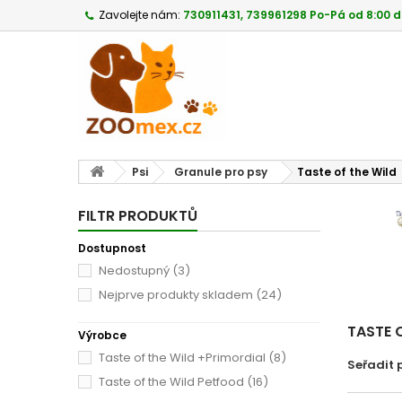
Zavolejte nám:
730911431, 739961298 Po-Pá od 8:00 d
Psi
Granule pro psy
Taste of the Wild
FILTR PRODUKTŮ
Dostupnost
Nedostupný
(3)
Nejprve produkty skladem
(24)
TASTE 
Výrobce
Taste of the Wild +Primordial
(8)
Seřadit 
Taste of the Wild Petfood
(16)