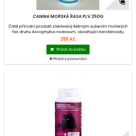
CANINA MOŘSKÁ ŘASA PLV 250G
Čistě přírodní produkt získávaný šetrným sušením mořských
řas druhu Ascophyllus nodosum, obsahující kerotenoidy,
množství aminokyselin, vitamínů a stopových prvků. Užívá se k
255 Kč
zvýraznění pigmentace kůže, srsti, nosu, okrajů očních víček,
drápů, nášlapných polštářků tlapek a očí.
Přidat do košíku
Přidat k porovnání