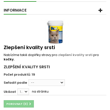
INFORMACE
Zlepšení kvality srsti
Nabízíme také doplňky stravy pro
zlepšení kvality srsti
pro
kočky.
ZLEPŠENÍ KVALITY SRSTI
Počet produktů: 19
Seřadit podle
--
na stránku
Ukázat
12
POROVNAT (
0
)