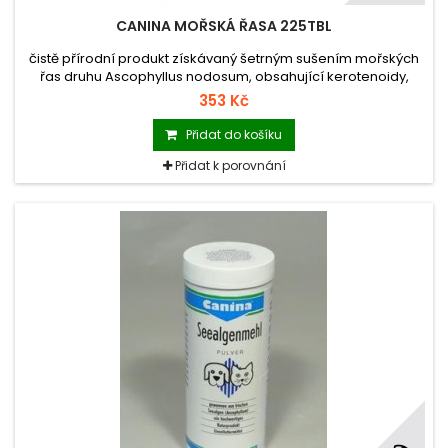
CANINA MOŘSKÁ ŘASA 225TBL
čistě přírodní produkt získávaný šetrným sušením mořských
řas druhu Ascophyllus nodosum, obsahující kerotenoidy,
množství aminokyselin, vitamínů a stopových prvků. Užívá se k
353 Kč
zvýraznění pigmentace kůže, srsti, nosu, okrajů očních víček,
drápů, nášlapných polštářků tlapek a očí.
Přidat do košíku
Přidat k porovnání