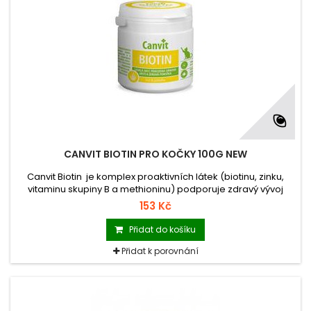
CANVIT BIOTIN PRO KOČKY 100G NEW
Canvit Biotin je komplex proaktivních látek (biotinu, zinku,
vitaminu skupiny B a methioninu) podporuje zdravý vývoj
kůže, kvalitu a lesk srsti, pozitivně ovlivňuje rohovinu drápků.
153 Kč
Přidat do košíku
Přidat k porovnání