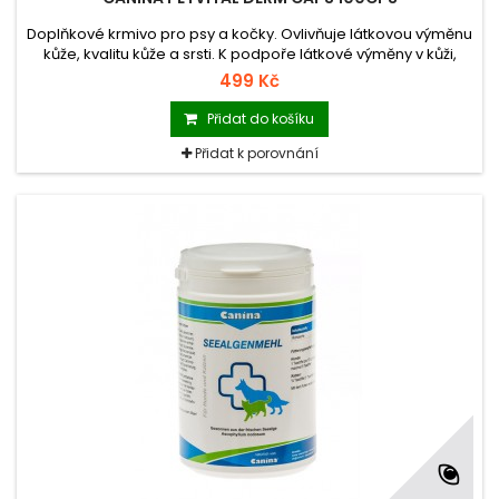
Doplňkové krmivo pro psy a kočky. Ovlivňuje látkovou výměnu
kůže, kvalitu kůže a srsti. K podpoře látkové výměny v kůži,
proti svědivosti, při suché, lupovité pokožce a přeschlé,
499 Kč
lámavé srsti, při různých kožních poruchách.
Přidat do košíku
Přidat k porovnání