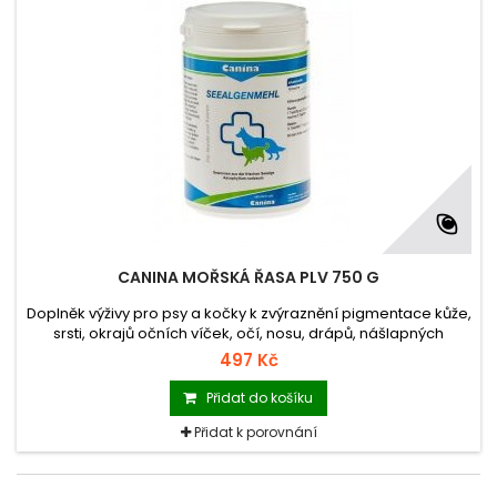
CANINA MOŘSKÁ ŘASA PLV 750 G
Doplněk výživy pro psy a kočky k zvýraznění pigmentace kůže,
srsti, okrajů očních víček, očí, nosu, drápů, nášlapných
polštářků tlapek atd.
497 Kč
Přidat do košíku
Přidat k porovnání