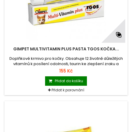
GIMPET MULTIVITAMIN PLUS PASTA TGOS KOČKA...
Doplňkové krmivo pro kočky. Obsahuje 12 životně důležitých
vitamínů k posílení odolnosti, taurin ke zlepšení zraku a
srdeční činnosti, mléčné sacharidy s vysokým obsahem
155 Kč
TGOS - látky k posílení střevní flóry. Komplex účinných látek
zaručuje krásnou srst a zdravou kůži.
Přidat do košíku
Přidat k porovnání