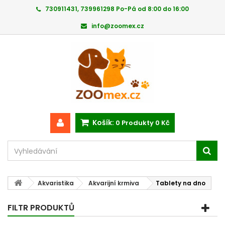
730911431, 739961298 Po-Pá od 8:00 do 16:00
info@zoomex.cz
Košík:
0
Produkty
0 Kč
Akvaristika
Akvarijní krmiva
Tablety na dno
FILTR PRODUKTŮ