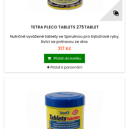
TETRA PLECO TABLETS 275TABLET
Nutričně vyvážené tablety se Spirulinou pro býložravé ryby,
živící se potravou ze dna.
317 Kč
Přidat do košíku
Přidat k porovnání