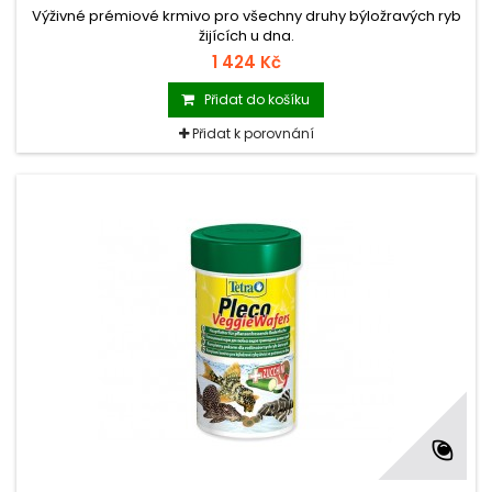
Výživné prémiové krmivo pro všechny druhy býložravých ryb
žijících u dna.
1 424 Kč
Přidat do košíku
Přidat k porovnání