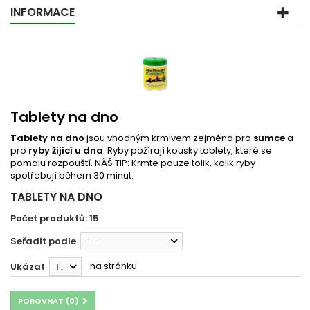
INFORMACE
Tablety na dno
Tablety na dno
jsou vhodným krmivem zejména pro
sumce
a
pro
ryby žijící u dna
. Ryby požírají kousky tablety, které se
pomalu rozpouští. NÁŠ TIP: Krmte pouze tolik, kolik ryby
spotřebují během 30 minut.
TABLETY NA DNO
Počet produktů: 15
Seřadit podle
--
na stránku
Ukázat
12
POROVNAT (
0
)