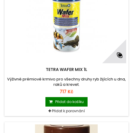
TETRA WAFER MIX 1L
Výživné prémiové krmivo pro všechny druhy ryb žijících u dna,
raků a krevet.
717 Kč
Přidat do košíku
Přidat k porovnání