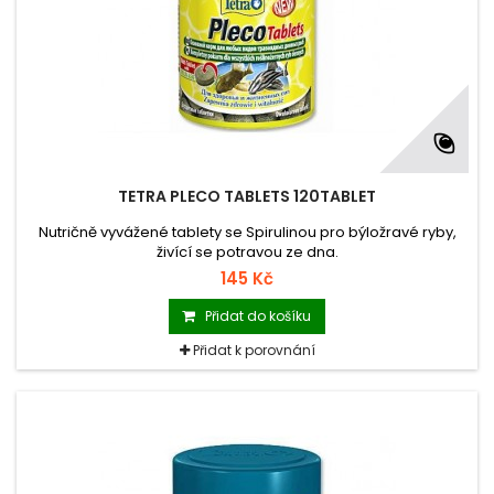
TETRA PLECO TABLETS 120TABLET
Nutričně vyvážené tablety se Spirulinou pro býložravé ryby,
živící se potravou ze dna.
145 Kč
Přidat do košíku
Přidat k porovnání