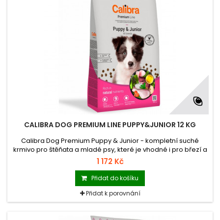
CALIBRA DOG PREMIUM LINE PUPPY&JUNIOR 12 KG
Calibra Dog Premium Puppy & Junior - kompletní suché
krmivo pro štěňata a mladé psy, které je vhodné i pro březí a
kojící feny.
1 172 Kč
Přidat do košíku
Přidat k porovnání