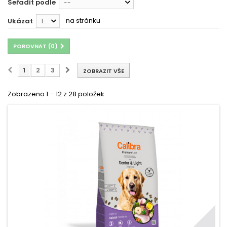
Seřadit podle
--
na stránku
Ukázat
12
POROVNAT (
0
)
1
2
3
ZOBRAZIT VŠE
Zobrazeno 1 – 12 z 28 položek