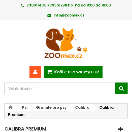
730911431, 739961298 Po-Pá od 8:00 do 16:00
info@zoomex.cz
Košík:
0
Produkty
0 Kč
Psi
Granule pro psy
Calibra
Calibra
Premium
CALIBRA PREMIUM