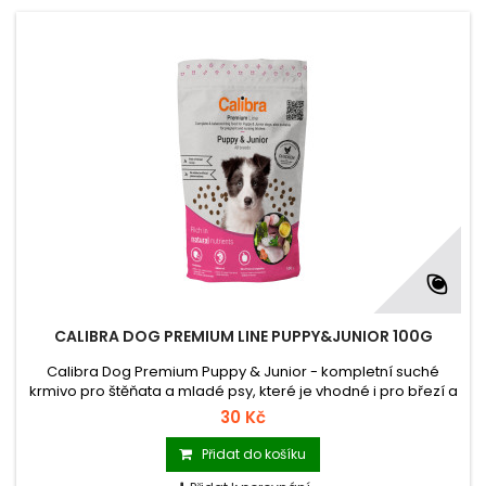
CALIBRA DOG PREMIUM LINE PUPPY&JUNIOR 100G
Calibra Dog Premium Puppy & Junior - kompletní suché
krmivo pro štěňata a mladé psy, které je vhodné i pro březí a
kojící feny.
30 Kč
Přidat do košíku