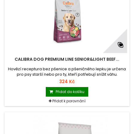
CALIBRA DOG PREMIUM LINE SENIOR&LIGHT BEEF...
Hovězí receptura bez pšenice a pšeničného lepku je určena
pro psy starší nebo pro ty, kteří potřebují snížit váhu.
Kompletní suché krmivo dodá vše pro jejich dobrou kondici.
324 Kč
Zdraví kloubů navíc podpoří přidaná chondroprotektiva,
imunitní systém pozitivního vlivu na trávení díky léčbě
Přidat do košíku
prebiotika a kel dobře působí na zdraví chrupu.
Přidat k porovnání