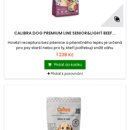
CALIBRA DOG PREMIUM LINE SENIOR&LIGHT BEEF...
Hovězí receptura bez pšenice a pšeničného lepku je určená
pro psy starší nebo pro ty, kteří potřebují snížit váhu.
Kompletní suché krmivo dodá vše pro jejich dobrou kondici.
1 238 Kč
Zdraví kloubů navíc podpoří přidaná chondroprotektiva,
imunitní systém díky pozitivnímu vlivu na trávení pomohou
Přidat do košíku
posílit prebiotika a kelpa dobře působí na zdraví chrupu.
Přidat k porovnání