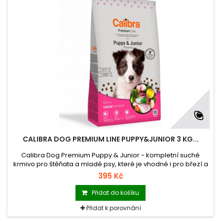
CALIBRA DOG PREMIUM LINE PUPPY&JUNIOR 3 KG...
Calibra Dog Premium Puppy & Junior - kompletní suché
krmivo pro štěňata a mladé psy, které je vhodné i pro březí a
kojící feny.
395 Kč
Přidat do košíku
Přidat k porovnání