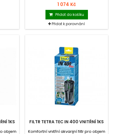
1 074 Kč
Přidat do košíku
Přidat k porovnání
ŘNÍ 1KS
FILTR TETRA TEC IN 400 VNITŘNÍ 1KS
 pro objem
Komfortní vnitřní akvarijní filtr pro objem