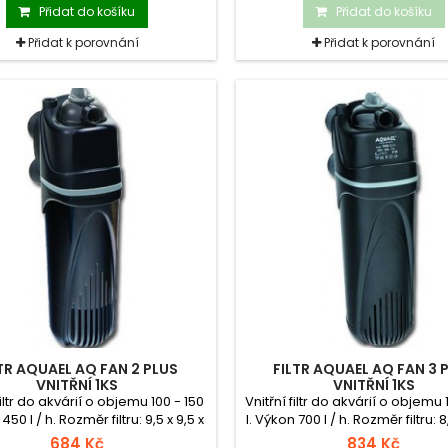
Přidat do košíku
Přidat do košíku
Přidat k porovnání
Přidat k porovnání
TR AQUAEL AQ FAN 2 PLUS
FILTR AQUAEL AQ FAN 3 
VNITŘNÍ 1KS
VNITŘNÍ 1KS
filtr do akvárií o objemu 100 - 150
Vnitřní filtr do akvárií o objemu
 450 l / h. Rozměr filtru: 9,5 x 9,5 x
l. Výkon 700 l / h. Rozměr filtru: 8,
25,5 cm.
28,5 cm.
684 Kč
834 Kč