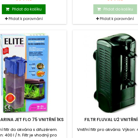
Přidat do košíku
Přidat do košíku
Přidat k porovnání
Přidat k porovnání
ARINA JET FLO 75 VNITŘNÍ 1KS
FILTR FLUVAL U2 VNITŘNÍ
ní filtr do akvária s difuzérem.
Vnitřní filtr pro akvária. Výkon: 4
: 400 l / h. Filtr je vhodný pro