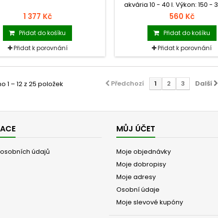
akvária 10 - 40 l. Výkon: 150 - 30
1 377 Kč
560 Kč
Přidat do košíku
Přidat do košíku
Přidat k porovnání
Přidat k porovnání
Předchozí
1
2
3
Další
 1 – 12 z 25 položek
MACE
MŮJ ÚČET
osobních údajů
Moje objednávky
Moje dobropisy
Moje adresy
Osobní údaje
Moje slevové kupóny