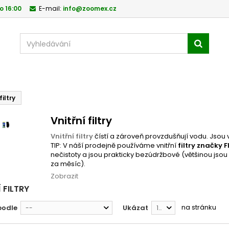
o 16:00
E-mail:
info@zoomex.cz
filtry
Vnitřní filtry
Vnitřní filtry
čístí a zároveň provzdušňují vodu. Jsou
TIP: V náší prodejně používáme vnitřní
filtry značky F
nečistoty a jsou prakticky bezúdržbové (většinou jsou 
za měsíc).
Zobrazit
 FILTRY
na stránku
podle
Ukázat
--
12