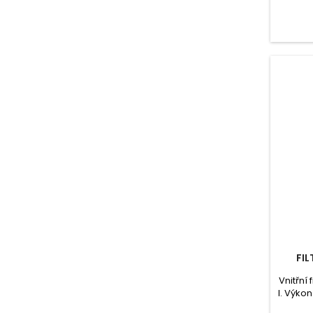
FIL
Vnitřní 
l. Výkon