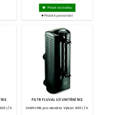
Přidat do košíku
Přidat k porovnání
 1KS
FILTR FLUVAL U3 VNITŘNÍ 1KS
00 l / h.
Vnitřní filtr pro akvária. Výkon: 600 l / h.