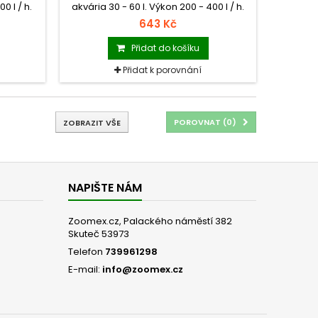
0 l / h.
akvária 30 - 60 l. Výkon 200 - 400 l / h.
Příkon 7 W.
643 Kč
Přidat do košíku
Přidat k porovnání
POROVNAT (
0
)
ZOBRAZIT VŠE
NAPIŠTE NÁM
Zoomex.cz, Palackého náměstí 382
Skuteč 53973
Telefon
739961298
E-mail:
info@zoomex.cz