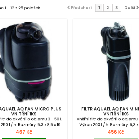
Předchozí
1
2
3
Další
 1 – 12 z 25 položek
 AQUAEL AQ FAN MICRO PLUS
FILTR AQUAEL AQ FAN MINI
VNITŘNÍ 1KS
VNITŘNÍ 1KS
 filtr do akvárií o objemu 3 - 50 l.
Vnitřní filtr do akvárií o objemu 
250 l / h. Rozměry: 5,3 x 8,5 x 19
Výkon 200 l / h. Rozměry: 5,3 x 
cm.
cm.
467 Kč
456 Kč