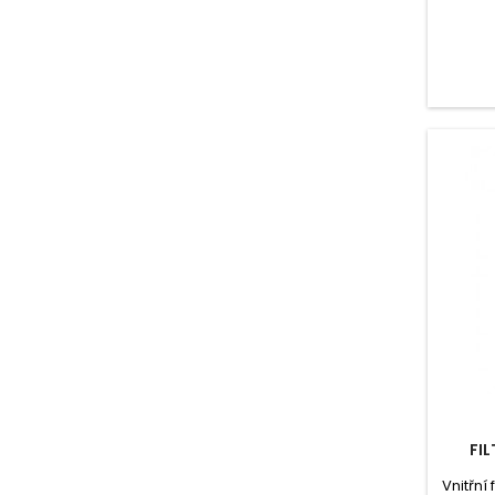
akvári
FIL
Vnitřní 