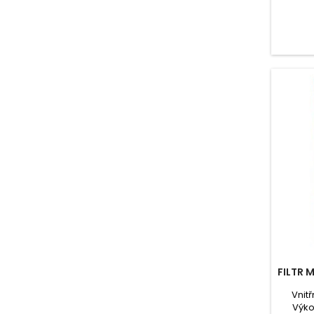
FILTR M
Vnitř
Výkon