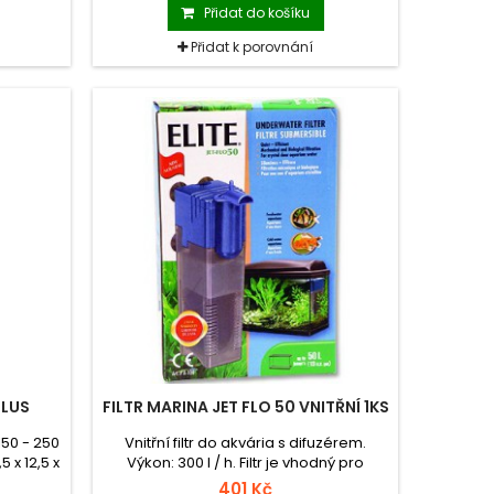
Přidat do košíku
Přidat k porovnání
PLUS
FILTR MARINA JET FLO 50 VNITŘNÍ 1KS
 150 - 250
Vnitřní filtr do akvária s difuzérem.
5 x 12,5 x
Výkon: 300 l / h. Filtr je vhodný pro
akvária do objemu 50 l vody.
401 Kč