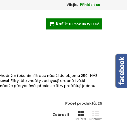
Vítejte,
Přihlásit se
Košík:
0
Produkty
0 Kč
 vhodným řešením filtrace nádrží do objemu 250l. NÁŠ
luval
. Filtry této značky zachycují drobné i větší
nádrže přerybněné, přesto se filtry pročišťují jednou
Počet produktů: 25
Zobrazit:
Mřížka
Seznam