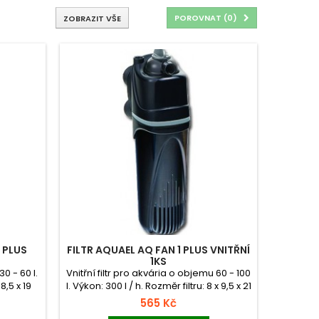
POROVNAT (
0
)
ZOBRAZIT VŠE
 PLUS
FILTR AQUAEL AQ FAN 1 PLUS VNITŘNÍ
1KS
30 - 60 l.
Vnitřní filtr pro akvária o objemu 60 - 100
8,5 x 19
l. Výkon: 300 l / h. Rozměr filtru: 8 x 9,5 x 21
cm.
565 Kč