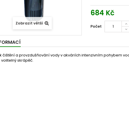
684 Kč
Zobrazit větší
Počet
NFORMACÍ
 k čištění a provzdušňování vody v akváriích intenzivním pohybem v
i volitelný skrápěč.