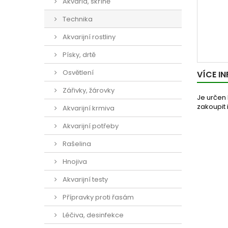
Akvária, skříně
Technika
Akvarijní rostliny
Písky, drtě
Osvětlení
VÍCE I
Zářivky, žárovky
Je určen
zakoupit 
Akvarijní krmiva
Akvarijní potřeby
Rašelina
Hnojiva
Akvarijní testy
Přípravky proti řasám
Léčiva, desinfekce