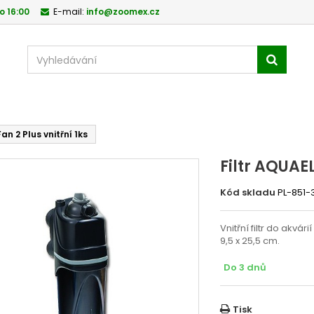
o 16:00
E-mail:
info@zoomex.cz
an 2 Plus vnitřní 1ks
Filtr AQUAEL
Kód skladu
PL-851-
Vnitřní filtr do akvári
9,5 x 25,5 cm.
Do 3 dnů
Tisk