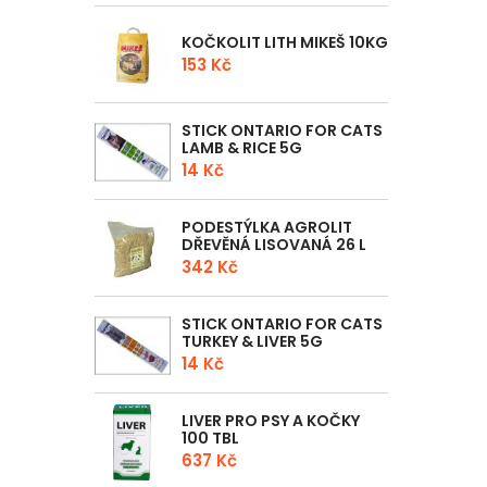
KOČKOLIT LITH MIKEŠ 10KG
153 Kč
STICK ONTARIO FOR CATS
LAMB & RICE 5G
14 Kč
PODESTÝLKA AGROLIT
DŘEVĚNÁ LISOVANÁ 26 L
342 Kč
STICK ONTARIO FOR CATS
TURKEY & LIVER 5G
14 Kč
LIVER PRO PSY A KOČKY
100 TBL
637 Kč