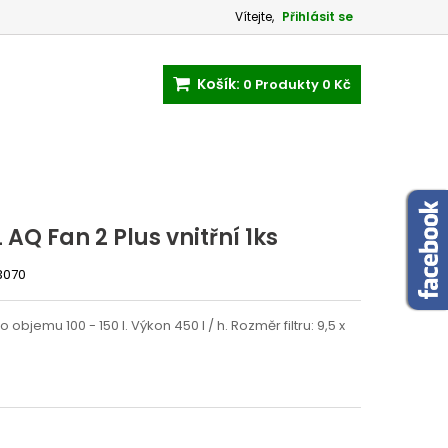
Vítejte,
Přihlásit se
Košík:
0
Produkty
0 Kč
 AQ Fan 2 Plus vnitřní 1ks
3070
í o objemu 100 - 150 l. Výkon 450 l / h. Rozměr filtru: 9,5 x