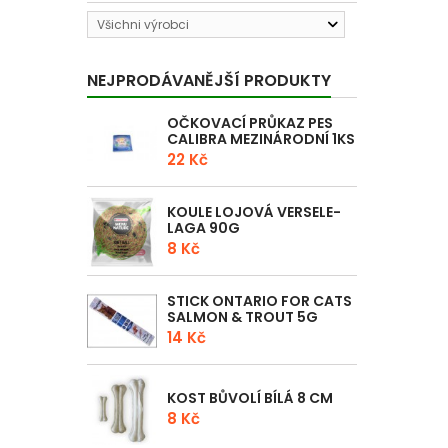
Všichni výrobci
NEJPRODÁVANĚJŠÍ PRODUKTY
OČKOVACÍ PRŮKAZ PES
CALIBRA MEZINÁRODNÍ 1KS
22 Kč
KOULE LOJOVÁ VERSELE-
LAGA 90G
8 Kč
STICK ONTARIO FOR CATS
SALMON & TROUT 5G
14 Kč
KOST BŮVOLÍ BÍLÁ 8 CM
8 Kč