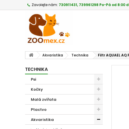
Zavolejte nám:
730911431, 739961298 Po-Pá od 8:00 d
Akvaristika
Technika
Filtr AQUAEL AQ F
TECHNIKA
Psi
Kočky
Malá zvířata
Ptactvo
Akvaristika