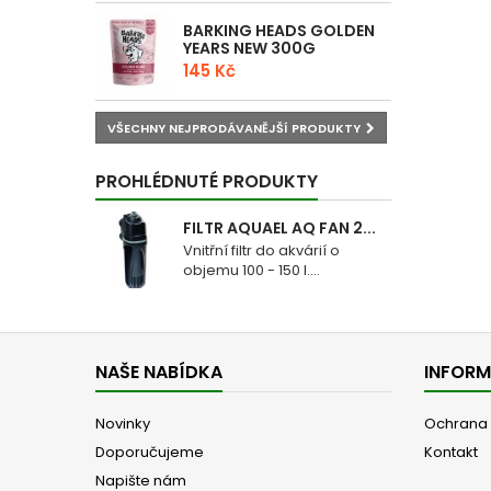
BARKING HEADS GOLDEN
YEARS NEW 300G
145 Kč
VŠECHNY NEJPRODÁVANĚJŠÍ PRODUKTY
PROHLÉDNUTÉ PRODUKTY
FILTR AQUAEL AQ FAN 2...
Vnitřní filtr do akvárií o
objemu 100 - 150 l....
NAŠE NABÍDKA
INFOR
Novinky
Ochrana 
Doporučujeme
Kontakt
Napište nám