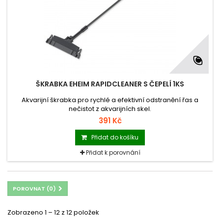
ŠKRABKA EHEIM RAPIDCLEANER S ČEPELÍ 1KS
Akvarijní škrabka pro rychlé a efektivní odstranění řas a
nečistot z akvarijních skel.
391 Kč
Přidat do košíku
Přidat k porovnání
POROVNAT (
0
)
Zobrazeno 1 – 12 z 12 položek