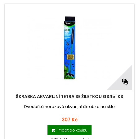
ŠKRABKA AKVARIJNÍ TETRA SE ŽILETKOU GS45 1KS
Dvoubřitá nerezová akvarijní škrabka na sklo
307 Kč
Přidat do košíku