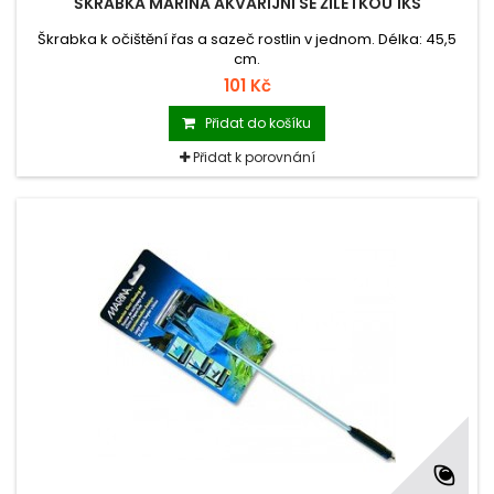
ŠKRABKA MARINA AKVARIJNÍ SE ŽILETKOU 1KS
Škrabka k očištění řas a sazeč rostlin v jednom. Délka: 45,5
cm.
101 Kč
Přidat do košíku
Přidat k porovnání