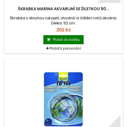
ŠKRABKA MARINA AKVARIJNÍ SE ŽILETKOU 90...
Škrabka s dlouhou rukojetí, vhodná i k čištění rohů akvária.
Délka: 52 cm.
202 Kč
Přidat do košíku
Přidat k porovnání