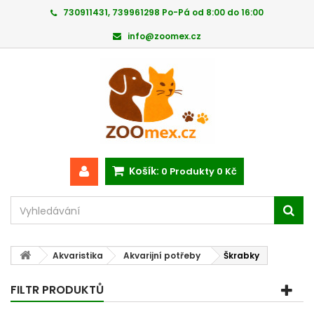
730911431, 739961298 Po-Pá od 8:00 do 16:00
info@zoomex.cz
Košík:
0
Produkty
0 Kč
Akvaristika
Akvarijní potřeby
Škrabky
FILTR PRODUKTŮ