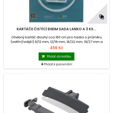
KARTÁČE ČISTÍCÍ EHEIM SADA LANKO A 3 KS...
Ohebný kartáč dlouhý cca 160 cm pro hadici o průměru
(vnitřní/vnější) 9/12 mm, 12/16 mm, 16/22 mm, 19/27 mm a
25/34 mm.
456 Kč
Přidat do košíku
Přidat k porovnání