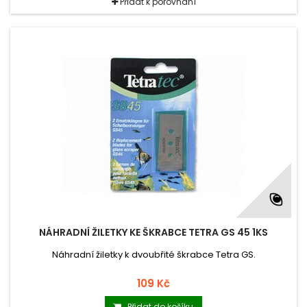
Přidat k porovnání
NÁHRADNÍ ŽILETKY KE ŠKRABCE TETRA GS 45 1KS
Náhradní žiletky k dvoubřité škrabce Tetra GS.
109 Kč
Přidat do košíku