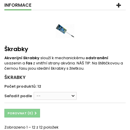
INFORMACE
Škrabky
Akvarijní škrabky
slouží k mechanickému
odstranění
usazenin a
řas
z vnitřní strany akvária. NÁŠ TIP: Na štětičkovou a
černou řasu jsou ideální škrabky s žiletkou.
ŠKRABKY
Počet produktů: 12
Seřadit podle
--
POROVNAT (
0
)
Zobrazeno 1 – 12 z 12 položek