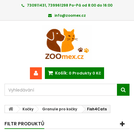
730911431, 739961298 Po-Pá od 8:00 do 16:00
info@zoomex.cz
Košík:
0
Produkty
0 Kč
Kočky
Granule pro kočky
Fish4Cats
FILTR PRODUKTŮ