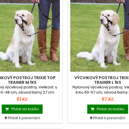
IKOVÝ POSTROJ TRIXIE TOP
VÝCVIKOVÝ POSTROJ TRIX
TRAINER M 1KS
TRAINER L 1KS
ý výcvikový postroj. Velikost: u
Nylonový výcvikový postroj. Vel
40-48 cm, obvod tlamy 27 cm.
krku 50-57 cm, obvod tlamy 
61 Kč
67 Kč
Přidat do košíku
Přidat do košíku
Přidat k porovnání
Přidat k porovnání