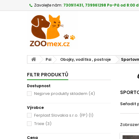
Zavolejte nám:
730911431, 739961298 Po-Pá od 8:00 d
Psi
Obojky, vodítka , postroje
Sportovn
FILTR PRODUKTŮ
Dostupnost
SPORTO
Nejprve produkty skladem
(4)
Seřadit 
Výrobce
Ferplast Slovakia s.r.o. (FP)
(1)
Trixie
(3)
Zobrazeno
Cena