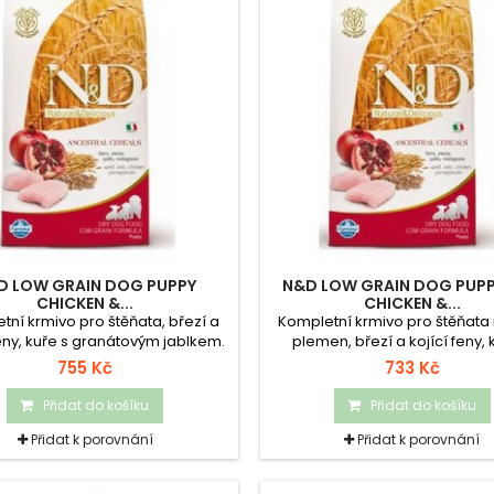
D LOW GRAIN DOG PUPPY
N&D LOW GRAIN DOG PUPP
CHICKEN &...
CHICKEN &...
tní krmivo pro štěňata, březí a
Kompletní krmivo pro štěňata
feny, kuře s granátovým jablkem.
plemen, březí a kojící feny, 
granátovým jablkem.
755 Kč
733 Kč
Přidat do košíku
Přidat do košíku
Přidat k porovnání
Přidat k porovnání