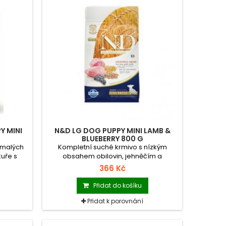
Y MINI
N&D LG DOG PUPPY MINI LAMB &
BLUEBERRY 800 G
 malých
Kompletní suché krmivo s nízkým
kuře s
obsahem obilovin, jehněčím a
borůvkami pro štěňata malých plemen.
366 Kč
Přidat do košíku
Přidat k porovnání