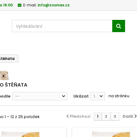
o 16:00
E-mail:
info@zoomex.cz
štěňata
RO ŠTĚŇATA
na stránku
podle
Ukázat
--
12
Předchozí
1
2
3
Další
 1 – 12 z 25 položek