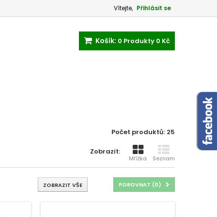
Vítejte,
Přihlásit se
Košík:
0
Produkty
0 Kč
Počet produktů: 25
Zobrazit:
Mřížka
Seznam
POROVNAT (
0
)
ZOBRAZIT VŠE