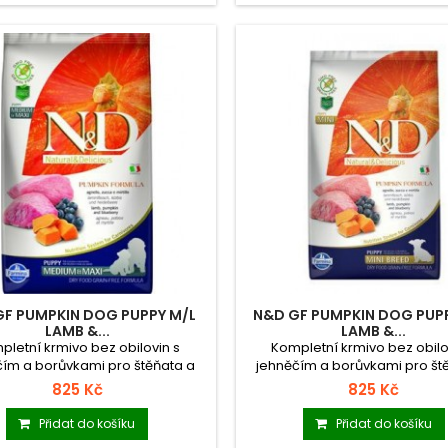
GF PUMPKIN DOG PUPPY M/L
N&D GF PUMPKIN DOG PUPP
LAMB &...
LAMB &...
pletní krmivo bez obilovin s
Kompletní krmivo bez obilo
čím a borůvkami pro štěňata a
jehněčím a borůvkami pro št
 kojící feny středních a velkých
březí a kojící feny malých p
825 Kč
825 Kč
plemen.
Přidat do košíku
Přidat do košíku