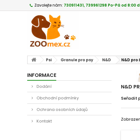
Zavolejte nám:
730911431, 739961298 Po-Pá od 8:00 d
Psi
Granule pro psy
N&D
N&D pro 
INFORMACE
N&D P
Dodání
Obchodní podmínky
Seřadit 
Ochrana osobních údajů
Zobrazeno
Kontakt