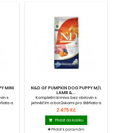
Y MINI
N&D GF PUMPKIN DOG PUPPY M/L
LAMB &...
vin s
Kompletní krmivo bez obilovin s
ěňata a
jehněčím a borůvkami pro štěňata a
lemen.
březí a kojící feny středních a velkých
2 475 Kč
plemen.
Přidat do košíku
Přidat k porovnání