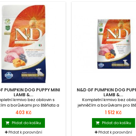
F PUMPKIN DOG PUPPY MINI
N&D GF PUMPKIN DOG PUPP
LAMB &...
LAMB &...
pletní krmivo bez obilovin s
Kompletní krmivo bez obilo
čím a borůvkami pro štěňata a
jehněčím a borůvkami pro št
 a kojící feny malých plemen.
březí a kojící feny malých p
403 Kč
1 512 Kč
Přidat do košíku
Přidat do košíku
Přidat k porovnání
Přidat k porovnání