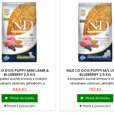
LG DOG PUPPY MINI LAMB &
N&D LG DOG PUPPY M/L L
BLUEBERRY 2,5 KG
BLUEBERRY 2,5 KG
letní suché krmivo s nízkým
Kompletní suché krmivo s n
ahem obilovin, jehněčím a
obsahem obilovin, jehněč
mi pro štěňata malých plemen.
borůvkami pro štěňata střed
644 Kč
797 Kč
velkých plemen.
Přidat do košíku
Přidat do košíku
Přidat k porovnání
Přidat k porovnání