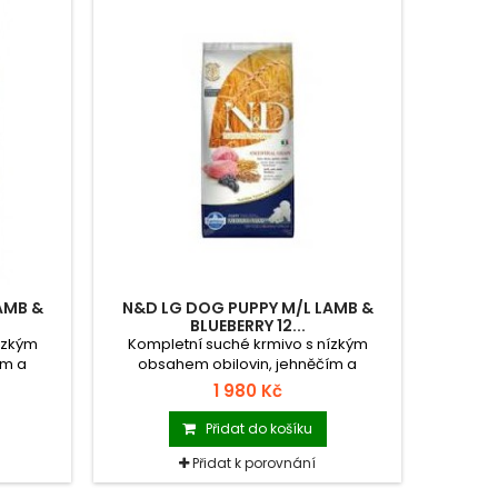
AMB &
N&D LG DOG PUPPY M/L LAMB &
BLUEBERRY 12...
ízkým
Kompletní suché krmivo s nízkým
ím a
obsahem obilovin, jehněčím a
ních a
borůvkami pro štěňata středních a
1 980 Kč
velkých plemen.
Přidat do košíku
Přidat k porovnání