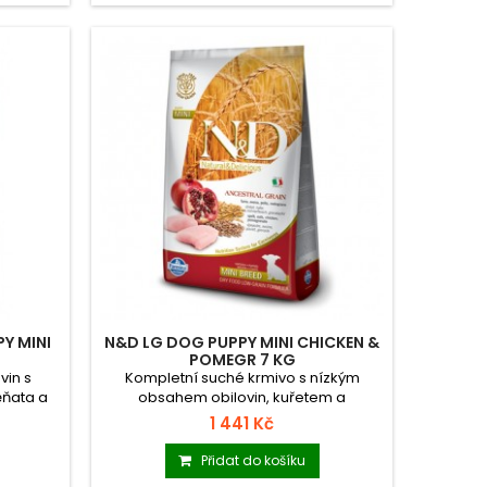
Y MINI
N&D LG DOG PUPPY MINI CHICKEN &
POMEGR 7 KG
vin s
Kompletní suché krmivo s nízkým
ěňata a
obsahem obilovin, kuřetem a
lemen.
granátovým jablkem pro štěňata
1 441 Kč
malých plemen.
Přidat do košíku