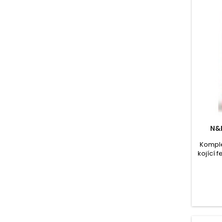
N&
Komple
kojící 