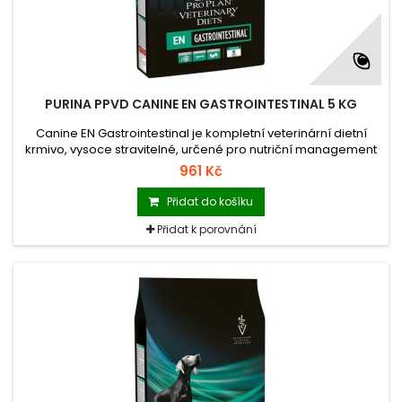
PURINA PPVD CANINE EN GASTROINTESTINAL 5 KG
Canine EN Gastrointestinal je kompletní veterinární dietní
krmivo, vysoce stravitelné, určené pro nutriční management
při gastrointestinálních, pankreatických a chronických
961 Kč
jaterních onemocněních (bez encefalopatie) u štěňat i
dospělých psů.
Přidat do košíku
Přidat k porovnání