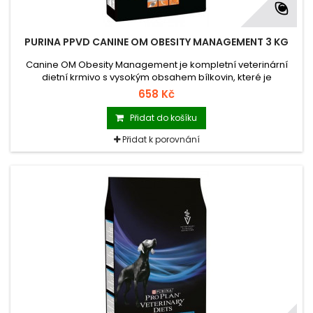
PURINA PPVD CANINE OM OBESITY MANAGEMENT 3 KG
Canine OM Obesity Management je kompletní veterinární
dietní krmivo s vysokým obsahem bílkovin, které je
prokazatelně klinicky účinné při úbytku tělesné hmotnosti u
658 Kč
obézních psů. Psi udržovaní fit a v kondici žijí déle než psi s
nadváhou.
Přidat do košíku
Přidat k porovnání