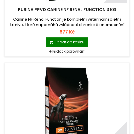
PURINA PPVD CANINE NF RENAL FUNCTION 3 KG
Canine NF Renal Function je kompletní veterinární dietní
krmivo, které napomáhá zvládnout chronické onemocnění
ledvin u psů. Canine NF Renal Function má snížený obsah
677 Kč
fosforu, protože je dokázáno, že fosfor přispívá k progresi
onemocnění.
Přidat do košíku
Přidat k porovnání