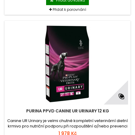
Přidat do košíku
Přidat k porovnání
PURINA PPVD CANINE UR URINARY 12 KG
Canine UR Urinary je velmi chutné kompletní veterinární dietní
krmivo pro nutriční podporu při rozpouštění a/nebo prevenci
vzniku struvitových močových kamenů u psů. Canine UR
1 978 Kč