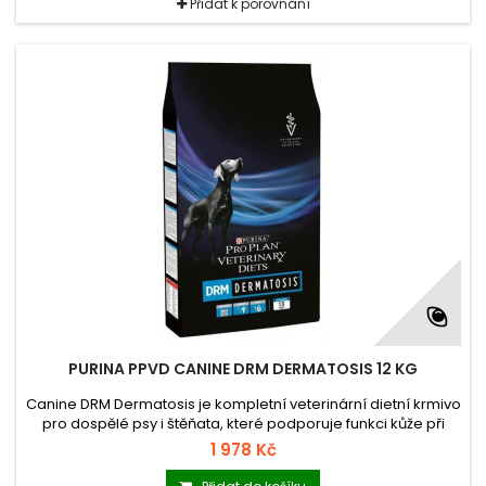
Přidat k porovnání
PURINA PPVD CANINE DRM DERMATOSIS 12 KG
Canine DRM Dermatosis je kompletní veterinární dietní krmivo
pro dospělé psy i štěňata, které podporuje funkci kůže při
dermatózách a nadměrném línání. Canine DRM Dermatosis
1 978 Kč
obsahuje omezený počet vybraných zdrojů bílkovin pro
snížení rizika vedlejších reakcí na krmivo.