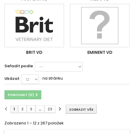
BRIT VD
EMINENT VD
Seřadit podle
na stránku
Ukázat
POROVNAT (
0
)
1
2
3
...
23
ZOBRAZIT VŠE
Zobrazeno 1 – 12 z 267 položek