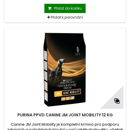
Urinary je vytvořeno pro podporu tvorby kyselé moči, která
napomáhá rozpouštění i prevenci opětovné tvorby
Přidat do košíku
struvitových kamenů.
Přidat k porovnání
PURINA PPVD CANINE JM JOINT MOBILITY 12 KG
Canine JM Joint Mobility je kompletní krmivo pro podporu
zdravých a pohyblivých kloubů u psů jakéhokoliv věku, včetně