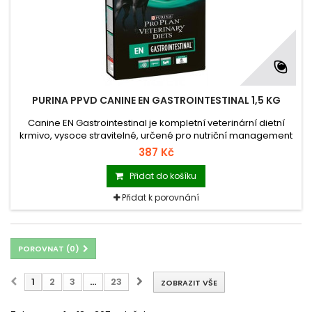
PURINA PPVD CANINE EN GASTROINTESTINAL 1,5 KG
Canine EN Gastrointestinal je kompletní veterinární dietní
krmivo, vysoce stravitelné, určené pro nutriční management
při gastrointestinálních, pankreatických a chronických
387 Kč
jaterních onemocněních (bez encefalopatie) u štěňat i
dospělých psů.
Přidat do košíku
Přidat k porovnání
POROVNAT (
0
)
1
2
3
...
23
ZOBRAZIT VŠE