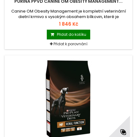
PURINA PPVD CANINE OM OBESITY MANAGEMENT...
Canine OM Obesity Management je kompletní veterinární
dietní krmivo s vysokým obsahem bílkovin, které je
prokazatelně klinicky účinné při úbytku tělesné hmotnosti u
1 846 Kč
obézních psů. Psi udržovaní fit a v kondici žijí déle než psi s
nadváhou.
Přidat do košíku
Přidat k porovnání