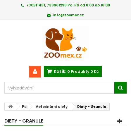
730911431, 739961298 Po-Pá od 8:00 do 16:00
info@zoomex.cz
Košík:
0
Produkty
0 Kč
Psi
Veterinární diety
Diety - Granule
DIETY - GRANULE