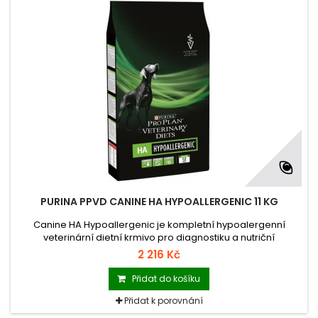
PURINA PPVD CANINE HA HYPOALLERGENIC 11 KG
Canine HA Hypoallergenic je kompletní hypoalergenní
veterinární dietní krmivo pro diagnostiku a nutriční
management alergie na krmivo u štěňat i dospělých psů.
2 216 Kč
Někteří psi mohou trpět alergií na krmivo, která se může
projevit kožními příznaky a/nebo podrážděním trávicího
Přidat do košíku
traktu.
Přidat k porovnání