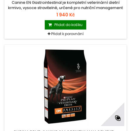
Canine EN Gastrointestinal je kompletní veterinární dietní
krmivo, vysoce stravitelné, určené pro nutriční management
při gastrointestinálních, pankreatických a chronických
1 940 Kč
jaterních onemocněních (bez encefalopatie) u štěňat i
dospělých psů.
Přidat do košíku
Přidat k porovnání