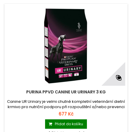
PURINA PPVD CANINE UR URINARY 3 KG
Canine UR Urinary je velmi chutné kompletní veterinární dietní
krmivo pro nutriční podporu při rozpouštění a/nebo prevenci
vzniku struvitových močových kamenů u psů. Canine UR
677 Kč
Urinary je vytvořeno pro podporu tvorby kyselé moči, která
napomáhá rozpouštění i prevenci opětovné tvorby
Přidat do košíku
struvitových kamenů.