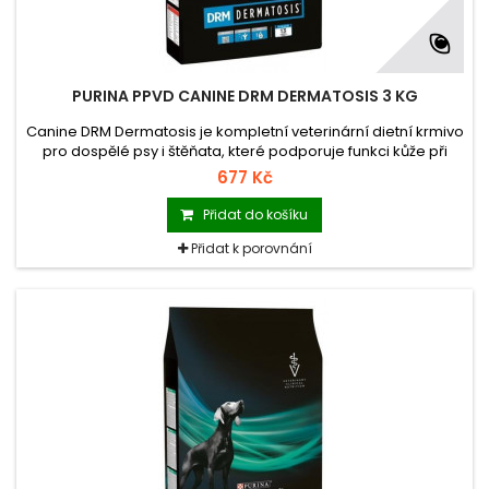
PURINA PPVD CANINE DRM DERMATOSIS 3 KG
Canine DRM Dermatosis je kompletní veterinární dietní krmivo
pro dospělé psy i štěňata, které podporuje funkci kůže při
dermatózách a nadměrném línání. Canine DRM Dermatosis
677 Kč
obsahuje omezený počet vybraných zdrojů bílkovin pro
snížení rizika vedlejších reakcí na krmivo.
Přidat do košíku
Přidat k porovnání