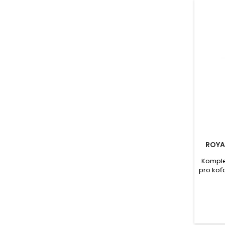
ROYAL
Komple
pro koť