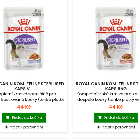
CANIN KOM. FELINE STERILISED
ROYAL CANIN KOM. FELINE ST
KAPS V...
KAPS 85G
pletní krmivo speciálně pro
Kompletní vlhké krmivo pro ka
 kastrované kočky (tenké plátky
dospělé kočky (tenké plátky ve
v želé).
44 Kč
44 Kč
Přidat do košíku
Přidat do košíku
Přidat k porovnání
Přidat k porovnání