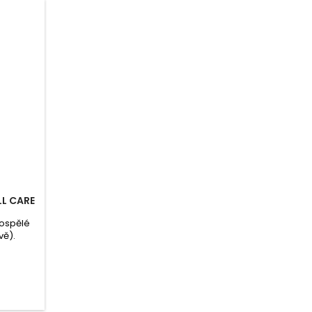
LL CARE
dospělé
vě).