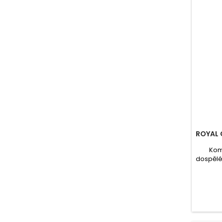
ROYAL 
Kom
dospělé