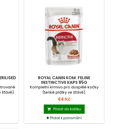
ERILISED
ROYAL CANIN KOM. FELINE
INSTINCTIVE KAPS 85G
strované
Kompletní krmivo pro dospělé kočky
 šťávě).
(tenké plátky ve šťávě).
44 Kč
Přidat do košíku
Přidat k porovnání