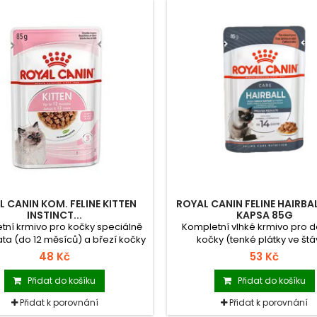
 CANIN KOM. FELINE KITTEN
ROYAL CANIN FELINE HAIRBA
INSTINCT...
KAPSA 85G
tní krmivo pro kočky speciálně
Kompletní vlhké krmivo pro 
ata (do 12 měsíců) a březí kočky
kočky (tenké plátky ve štá
(tenké plátky ve štávě).
48 Kč
53 Kč
Přidat do košíku
Přidat do košíku
Přidat k porovnání
Přidat k porovnání