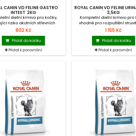
L CANIN VD FELINE GASTRO
ROYAL CANIN VD FELINE URI
INTEST 2KG
3,5KG
etní dietní krmivo pro kočky,
Kompletní dietní krmivo pro
ující riziko akutních střevních
vhodné pro rozpuštění struvi
ních onemocnění a podporující
kamenů.
802 Kč
1 155 Kč
triční obnovu a regeneraci.
Přidat do košíku
Přidat do košíku
Přidat k porovnání
Přidat k porovnání