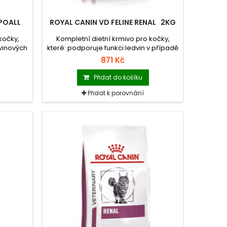
YPOALL
ROYAL CANIN VD FELINE RENAL 2KG
kočky,
Kompletní dietní krmivo pro kočky,
avinových
které: podporuje funkci ledvin v případě
chronické nebo akutní ledvinové
871 Kč
nedostatečnosti.
Přidat do košíku
Přidat k porovnání