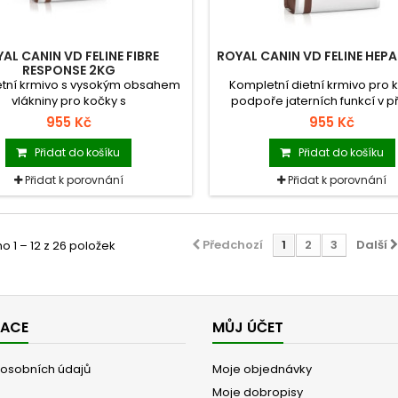
AL CANIN VD FELINE FIBRE
ROYAL CANIN VD FELINE HEP
RESPONSE 2KG
tní krmivo s vysokým obsahem
Kompletní dietní krmivo pro 
vlákniny pro kočky s
podpoře jaterních funkcí v p
trointestinálními poruchami.
chronické jaterní nedostateč
955 Kč
955 Kč
snížení ukládání mědi v ját
Přidat do košíku
Přidat do košíku
Přidat k porovnání
Přidat k porovnání
Předchozí
1
2
3
Další
 1 – 12 z 26 položek
MACE
MŮJ ÚČET
osobních údajů
Moje objednávky
Moje dobropisy