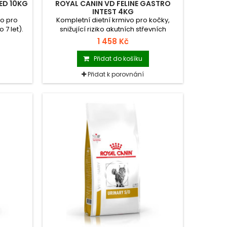
SED 10KG
ROYAL CANIN VD FELINE GASTRO
INTEST 4KG
o pro
Kompletní dietní krmivo pro kočky,
 7 let).
snižující riziko akutních střevních
resorpčních onemocnění a podporující
1 458 Kč
nutriční obnovu a regeneraci.
Přidat do košíku
Přidat k porovnání