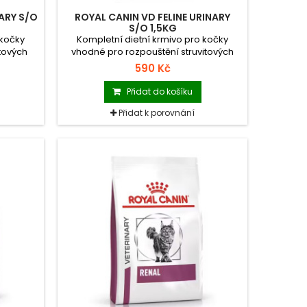
NARY S/O
ROYAL CANIN VD FELINE URINARY
S/O 1,5KG
 kočky
Kompletní dietní krmivo pro kočky
tových
vhodné pro rozpouštění struvitových
kamenů.
590 Kč
Přidat do košíku
Přidat k porovnání