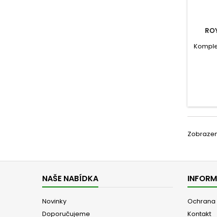
ROY
Komple
gas
Zobrazeno
NAŠE NABÍDKA
INFOR
Novinky
Ochrana 
Doporučujeme
Kontakt