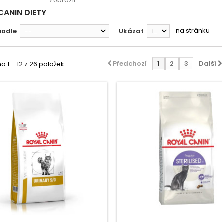
Zobrazit
CANIN DIETY
na stránku
podle
Ukázat
--
12
Předchozí
1
2
3
Další
 1 – 12 z 26 položek