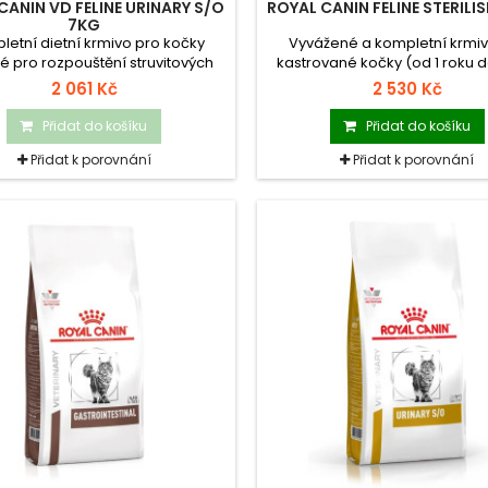
CANIN VD FELINE URINARY S/O
ROYAL CANIN FELINE STERILI
7KG
letní dietní krmivo pro kočky
Vyvážené a kompletní krmiv
 pro rozpouštění struvitových
kastrované kočky (od 1 roku do
kamenů.
2 061 Kč
2 530 Kč
Přidat do košíku
Přidat do košíku
Přidat k porovnání
Přidat k porovnání