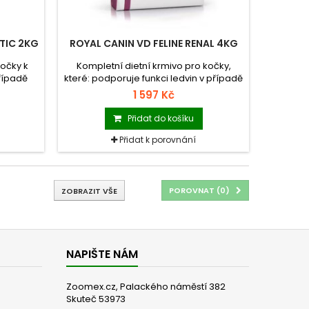
ATIC 2KG
ROYAL CANIN VD FELINE RENAL 4KG
kočky k
Kompletní dietní krmivo pro kočky,
řípadě
které: podporuje funkci ledvin v případě
nosti a
chronické nebo akutní ledvinové
1 597 Kč
rech.
nedostatečnosti.
Přidat do košíku
Přidat k porovnání
POROVNAT (
0
)
ZOBRAZIT VŠE
NAPIŠTE NÁM
Zoomex.cz, Palackého náměstí 382
Skuteč 53973