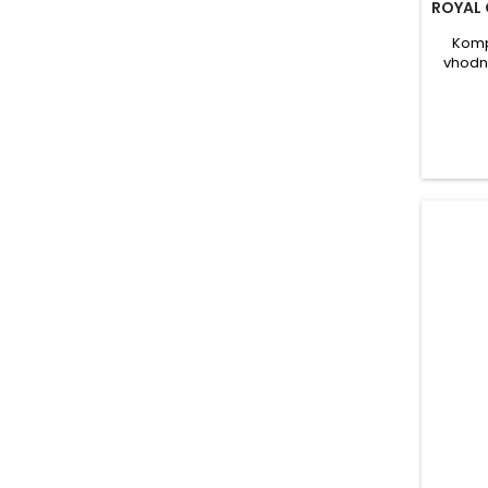
ROYAL 
Komp
vhodné