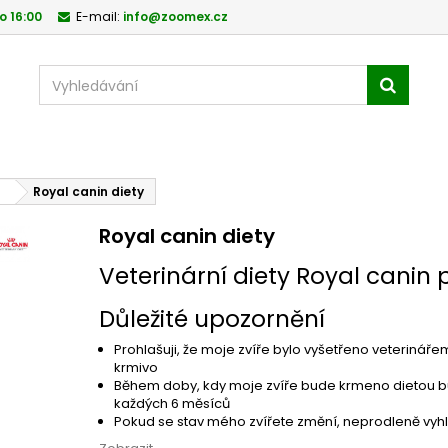
o 16:00
E-mail:
info@zoomex.cz
Royal canin diety
Royal canin diety
Veterinární diety Royal canin 
Důležité upozornění
Prohlašuji, že moje zvíře bylo vyšetřeno veterináře
krmivo
Během doby, kdy moje zvíře bude krmeno dietou bu
každých 6 měsíců
Pokud se stav mého zvířete změní, neprodleně vyhl