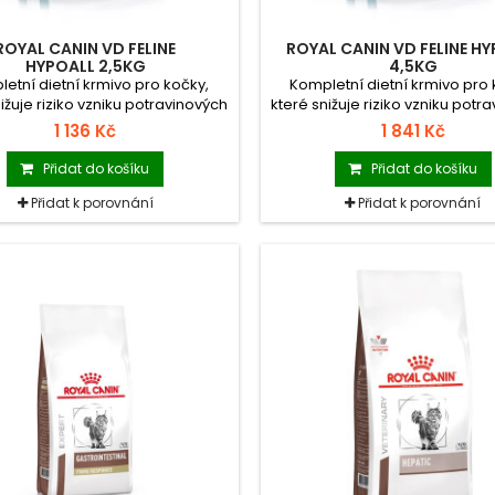
ROYAL CANIN VD FELINE
ROYAL CANIN VD FELINE H
HYPOALL 2,5KG
4,5KG
etní dietní krmivo pro kočky,
Kompletní dietní krmivo pro 
ižuje riziko vzniku potravinových
které snižuje riziko vzniku potr
alergií či intolerancí.
alergií či intolerancí.
1 136 Kč
1 841 Kč
Přidat do košíku
Přidat do košíku
Přidat k porovnání
Přidat k porovnání