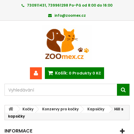
730911431, 739961298 Po-Pá od 8:00 do 16:00
info@zoomex.cz
Košík:
0
Produkty
0 Kč
Kočky
Konzervy pro kočky
Kapsičky
Hill s
kapsičky
INFORMACE