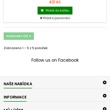
přísun živin. Kapsička Hill´s zajistí zdravý vývoj kostí a kloubů,
421 Kč
podpoří imunitu a dodá Vašim mazlíkům vše potřebné pro
zdravý star do života!
Přidat do košíku
Přidat k porovnání
POROVNAT (
0
)
Zobrazeno 1 – 5 z 5 položek
Follow us on Facebook
NAŠE NABÍDKA
INFORMACE