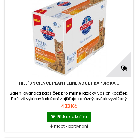
HILL´S SCIENCE PLAN FELINE ADULT KAPSIČKA...
Balení dvanácti kapsiček pro mlsné jazíčky Vašich kočiček.
Pečlivě vybírané složení zajišťuje správný, avšak vyvážený
přísun živin.
433 Kč
Přidat do košíku
Přidat k porovnání