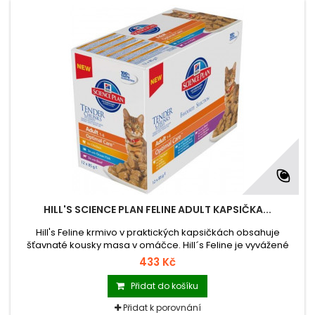
HILL'S SCIENCE PLAN FELINE ADULT KAPSIČKA...
Hill's Feline krmivo v praktických kapsičkách obsahuje
šťavnaté kousky masa v omáčce. Hill´s Feline je vyvážené
krmivo, které obsahuje správnou kombinaci vitamínů a
433 Kč
minerálů nezbytných pro dlouhý a zdravý kočičí život.
Přidat do košíku
Přidat k porovnání