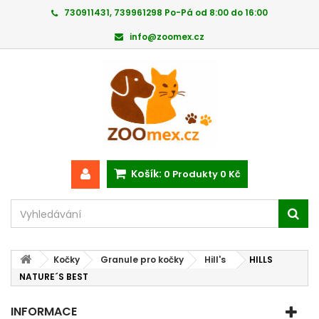
730911431, 739961298 Po-Pá od 8:00 do 16:00
info@zoomex.cz
Košík:
0
Produkty
0 Kč
Kočky
Granule pro kočky
Hill's
HILLS
NATURE´S BEST
INFORMACE