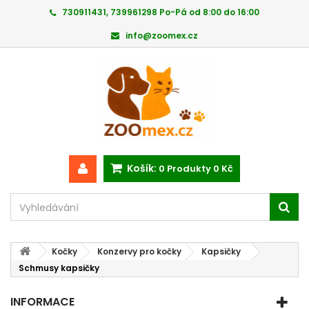
730911431, 739961298 Po-Pá od 8:00 do 16:00
info@zoomex.cz
Košík:
0
Produkty
0 Kč
Kočky
Konzervy pro kočky
Kapsičky
Schmusy kapsičky
INFORMACE