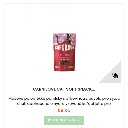
CARNILOVE CAT SOFT SNACK...
Masové poloměkké pamlsky s bílkovinou z buvola pro sytou
chuť, obohacené o hydrolyzovaná kuřecí játra pro
zvýrazněníchuti. Kolagen pomáhá udržovat jemnou texturu,
59 Kč
zatímco borůvky poskytují přírodní antioxidanty pro
každodenní vitalitu. Doplňkové krmivo pro kočky.
Přidat do košíku