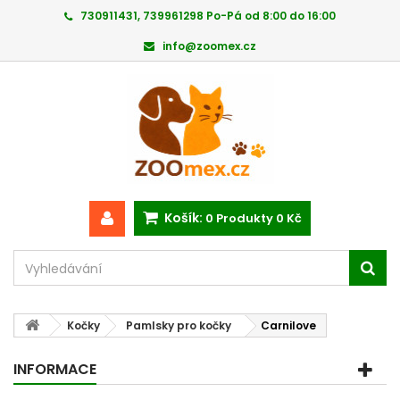
730911431, 739961298 Po-Pá od 8:00 do 16:00
info@zoomex.cz
Košík:
0
Produkty
0 Kč
Kočky
Pamlsky pro kočky
Carnilove
INFORMACE