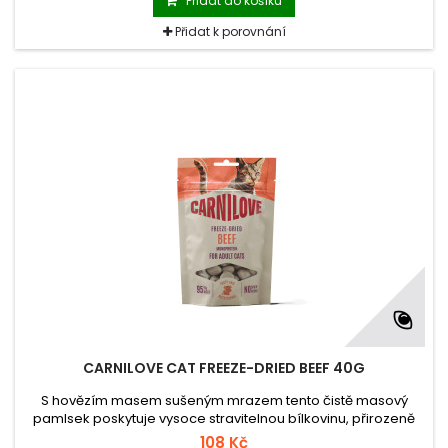
Přidat do košíku
bezoáry. Doplňkové krmivo pro kočky.
Přidat k porovnání
CARNILOVE CAT FREEZE-DRIED BEEF 40G
S hovězím masem sušeným mrazem tento čistě masový
pamlsek poskytuje vysoce stravitelnou bílkovinu, přirozeně
bohatou na železo a vitamíny skupiny B, které
108 Kč