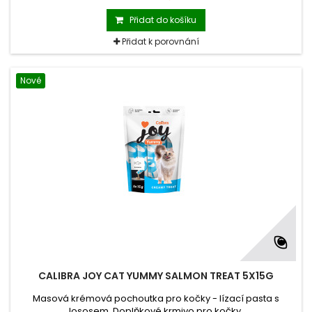
podporujíudržení svalů, vitalitu a přirozenou
obranyschopnost. Santa kočičí zlepšuje chutnost, zatímco
Přidat do košíku
funkční vláknina podporuje trávení a kontrolu nad chlupovými
bezoáry. Doplňkové krmivo pro kočky.
Přidat k porovnání
Nové
CALIBRA JOY CAT YUMMY SALMON TREAT 5X15G
Masová krémová pochoutka pro kočky - lízací pasta s
lososem. Doplňkové krmivo pro kočky.