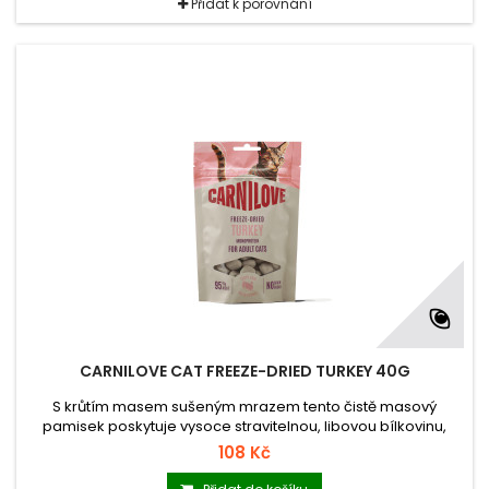
Přidat k porovnání
CARNILOVE CAT FREEZE-DRIED TURKEY 40G
S krůtím masem sušeným mrazem tento čistě masový
pamisek poskytuje vysoce stravitelnou, libovou bílkovinu,
která podporuje zdravé svaly a každodenní energii. Šanta
108 Kč
kočičízlepšuje chutnost, zatímco funkční vláknina pomáhá
udržovat optimální trávení a kontrolu nad chlupovými