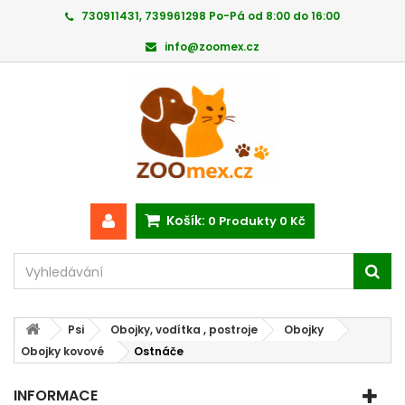
730911431, 739961298 Po-Pá od 8:00 do 16:00
info@zoomex.cz
Košík:
0
Produkty
0 Kč
Psi
Obojky, vodítka , postroje
Obojky
Obojky kovové
Ostnáče
INFORMACE