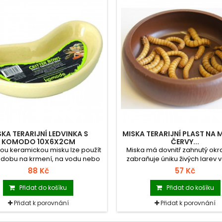
SKA TERARIJNÍ LEDVINKA S
MISKA TERARIJNÍ PLAST NA
KOMODO 10X6X2CM
ČERVY...
ou keramickou misku lze použít
Miska má dovnitř zahnutý okraj
ádobu na krmení, na vodu nebo
zabraňuje úniku živých larev v
e koupání. Díky hladkému
standard a mini. Pevný plast j
88 Kč
57 Kč
ovanému povrchu je snadno
čistitelný (dá se mýt v myč
itelná (dá se mýt v myčce) a
dezinfikovatelný.
Přidat do košíku
Přidat do košíku
kovatelná a díky nízkým okrajům
dná i pro nejmenší plazy a
Přidat k porovnání
Přidat k porovnání
obojživelníky.