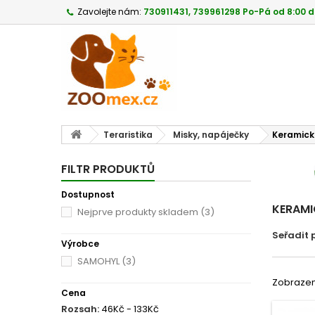
Zavolejte nám:
730911431, 739961298 Po-Pá od 8:00 d
Teraristika
Misky, napáječky
Keramick
FILTR PRODUKTŮ
Dostupnost
KERAM
Nejprve produkty skladem
(3)
Seřadit 
Výrobce
SAMOHYL
(3)
Zobrazeno
Cena
Rozsah:
46Kč - 133Kč