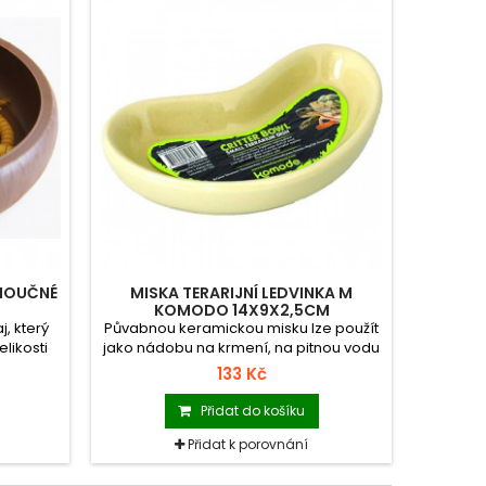
 MOUČNÉ
MISKA TERARIJNÍ LEDVINKA M
KOMODO 14X9X2,5CM
, který
Půvabnou keramickou misku lze použít
elikosti
jako nádobu na krmení, na pitnou vodu
e snadno
nebo ke koupání. Díky hladkému
133 Kč
ce) a
glazovanému povrchu je snadno
čistitelná (dá se mýt v myčce) a
Přidat do košíku
dezinfikovatelná a díky nízkým okrajům
vhodná i pro drobné plazy a
Přidat k porovnání
obojživelníky.