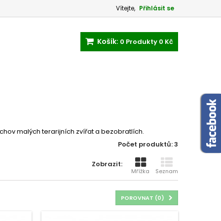
Vítejte,
Přihlásit se
Košík:
0
Produkty
0 Kč
ov malých terarijních zvířat a bezobratlích.
Počet produktů: 3
Zobrazit:
Mřížka
Seznam
POROVNAT (
0
)