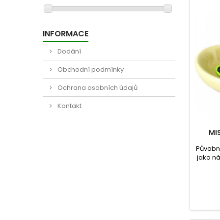
INFORMACE
Dodání
Obchodní podmínky
Ochrana osobních údajů
Kontakt
MI
Půvabn
jako n
k
glaz
čist
dezinfi
vho