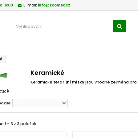
o 16:00
E-mail:
info@zoomex.cz
é
Keramické
Keramické
terarijní misky
jsou vhodné zejména pro ch
ICKÉ
podle
--
 1 – 3 z 3 položek